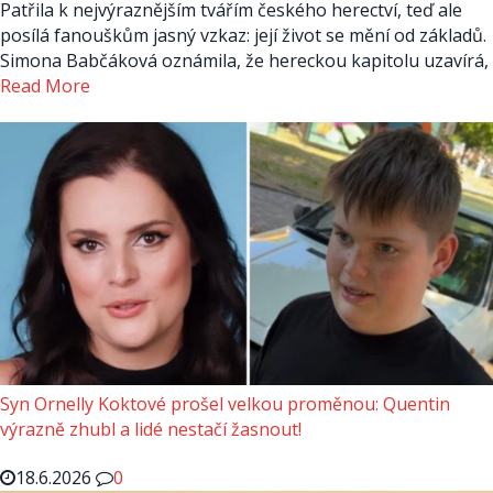
Patřila k nejvýraznějším tvářím českého herectví, teď ale
posílá fanouškům jasný vzkaz: její život se mění od základů.
Simona Babčáková oznámila, že hereckou kapitolu uzavírá,
Read More
Syn Ornelly Koktové prošel velkou proměnou: Quentin
výrazně zhubl a lidé nestačí žasnout!
18.6.2026
0