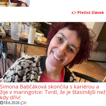
Simona Babčáková skončila s kariérou a
žije v maringotce: Tvrdí, že je šťastnější než
kdy dřív!
18.6.2026
0