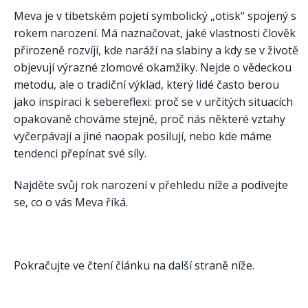
Meva je v tibetském pojetí symbolický „otisk“ spojený s
rokem narození. Má naznačovat, jaké vlastnosti člověk
přirozeně rozvíjí, kde naráží na slabiny a kdy se v životě
objevují výrazné zlomové okamžiky. Nejde o vědeckou
metodu, ale o tradiční výklad, který lidé často berou
jako inspiraci k sebereflexi: proč se v určitých situacích
opakovaně chováme stejně, proč nás některé vztahy
vyčerpávají a jiné naopak posilují, nebo kde máme
tendenci přepínat své síly.
Najděte svůj rok narození v přehledu níže a podívejte
se, co o vás Meva říká.
Pokračujte ve čtení článku na další straně níže.