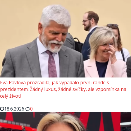
Eva Pavlová prozradila, jak vypadalo první rande s
prezidentem: Žádný luxus, žádné svíčky, ale vzpomínka na
celý život!
18.6.2026
0