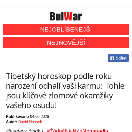
NEJOBLÍBENEJŠÍ
NEJNOVĚJŠÍ
Sdílet
Tibetský horoskop podle roku
narození odhalí vaši karmu: Tohle
jsou klíčové zlomové okamžiky
vašeho osudu!
Publikováno
04.06.2026
Autor:
David Nossek
#ŽádnéNicNásNenapadlo
Hashtagy článku: