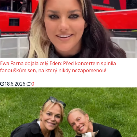
Ewa Farna dojala celý Eden: Před koncertem splnila
fanouškům sen, na který nikdy nezapomenou!
18.6.2026
0