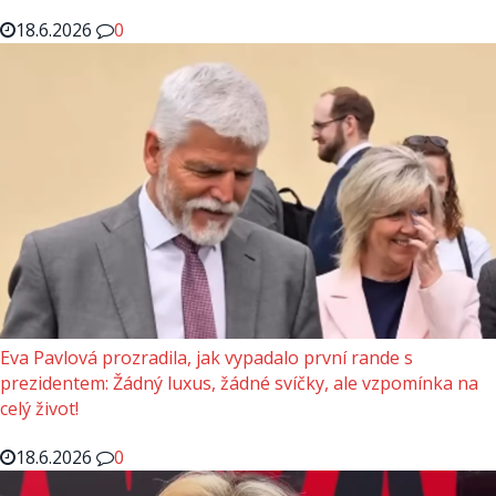
18.6.2026
0
Eva Pavlová prozradila, jak vypadalo první rande s
prezidentem: Žádný luxus, žádné svíčky, ale vzpomínka na
celý život!
18.6.2026
0