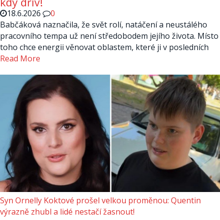
kdy dřív!
18.6.2026
0
Babčáková naznačila, že svět rolí, natáčení a neustálého
pracovního tempa už není středobodem jejího života. Místo
toho chce energii věnovat oblastem, které ji v posledních
Read More
Syn Ornelly Koktové prošel velkou proměnou: Quentin
výrazně zhubl a lidé nestačí žasnout!