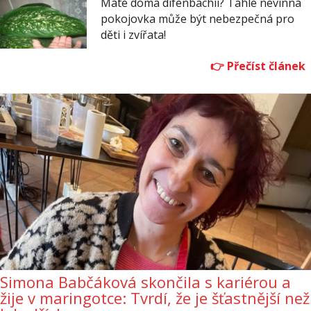
Máte doma difenbachii? Tahle nevinná
pokojovka může být nebezpečná pro
děti i zvířata!
Simona Babčáková skončila s kariérou a
žije v maringotce: Tvrdí, že je šťastnější než