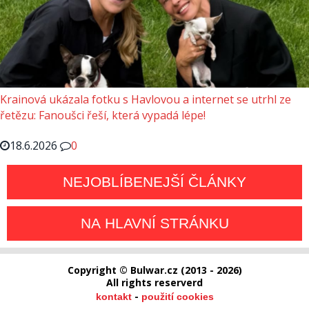
Krainová ukázala fotku s Havlovou a internet se utrhl ze
řetězu: Fanoušci řeší, která vypadá lépe!
18.6.2026
0
NEJOBLÍBENEJŠÍ ČLÁNKY
NA HLAVNÍ STRÁNKU
Copyright © Bulwar.cz (2013 - 2026)
All rights reserverd
-
kontakt
použití cookies