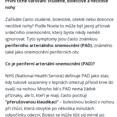
První tiché varování: studené, bolestivé a necitlivé
nohy
Zažíváte často studené, bolestivé, oteklé nebo dokonce
necitlivé nohy? Podle Noela to může být jasný příznak
srdečního onemocnění, který byste nikdy neměli
ignorovat. Tyto symptomy jsou často známkou
periferního arteriálního onemocnění (PAD)
, známého
také jako onemocnění periferních cév.
Co je periferní arteriální onemocnění (PAD)?
NHS (National Health Service) definuje PAD jako stav,
kdy tukové usazeniny v tepnách omezují přívod krve do
svalů na nohou. Mnoho lidí s PAD nemá žádné
příznaky, ale ti, kteří je mají, často pociťují
"přerušovanou klaudikaci"
– bolestivou bolest v nohou
při chůzi, která obvykle po několika minutách
odpočinku odezní. Bolest se může lišit od mírné po