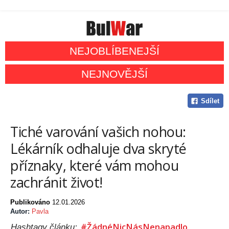
NEJOBLÍBENEJŠÍ
NEJNOVĚJŠÍ
Sdílet
Tiché varování vašich nohou:
Lékárník odhaluje dva skryté
příznaky, které vám mohou
zachránit život!
Publikováno
12.01.2026
Autor:
Pavla
#ŽádnéNicNásNenapadlo
Hashtagy článku: