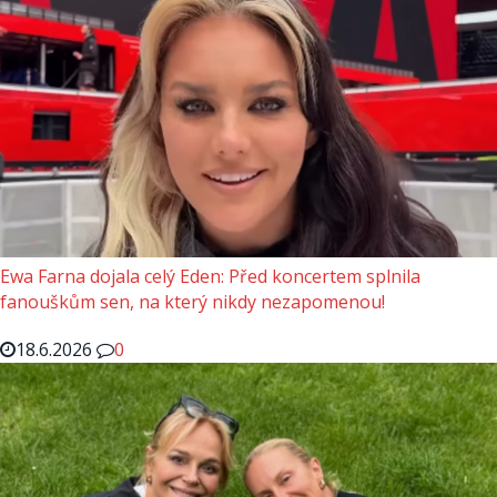
Ewa Farna dojala celý Eden: Před koncertem splnila
fanouškům sen, na který nikdy nezapomenou!
18.6.2026
0