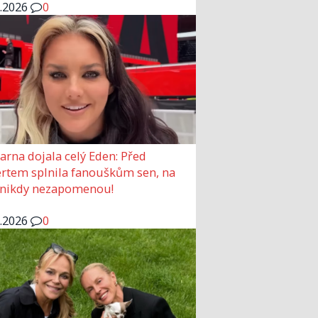
6.2026
0
arna dojala celý Eden: Před
rtem splnila fanouškům sen, na
 nikdy nezapomenou!
6.2026
0