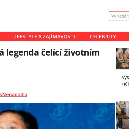
LIFESTYLE A ZAJÍMAVOSTI
CELEBRITY
á legenda čelící životním
vý
ně
sNenapadlo