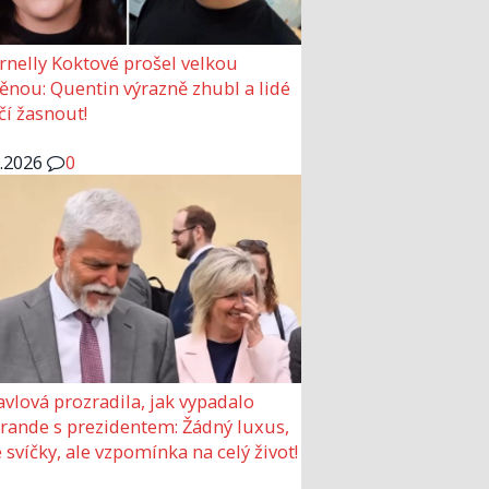
rnelly Koktové prošel velkou
nou: Quentin výrazně zhubl a lidé
čí žasnout!
6.2026
0
avlová prozradila, jak vypadalo
 rande s prezidentem: Žádný luxus,
 svíčky, ale vzpomínka na celý život!