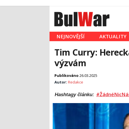
NEJNOVĚJŠÍ
AKTUALITY
Tim Curry: Hereck
výzvám
Publikováno
26.03.2025
Autor:
Redakce
#ŽádnéNicNá
Hashtagy článku: