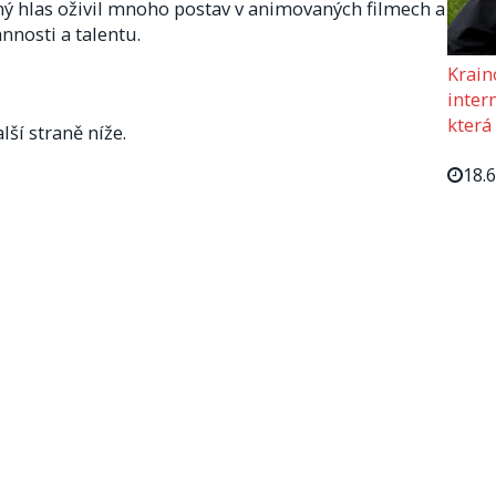
ný hlas oživil mnoho postav v animovaných filmech a
annosti a talentu.
Krain
intern
která
lší straně níže.
18.