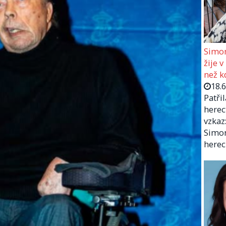
Simon
žije v
než kd
18.
Patři
herec
vzkaz:
Simon
herec