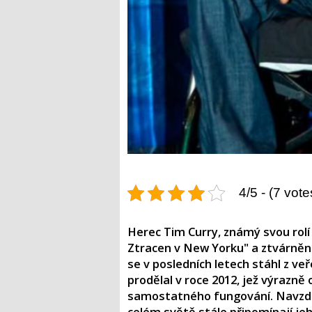
4/5 - (7 vote
​Herec Tim Curry, známý svou rol
Ztracen v New Yorku" a ztvárněn
se v posledních letech stáhl z v
prodělal v roce 2012, jež výrazně 
samostatného fungování. Navzdo
celém světě stále připomínají jeh