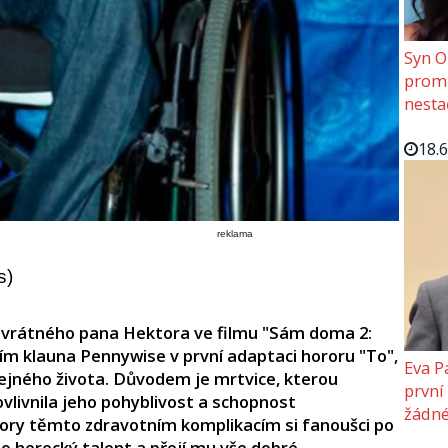
Syn O
promě
nesta
18.
reklama
s)
í vrátného pana Hektora ve filmu "Sám doma 2:
ím klauna Pennywise v první adaptaci hororu "To",
Eva P
eřejného života. Důvodem je mrtvice, kterou
první
ovlivnila jeho pohyblivost a schopnost
žádné
ry těmto zdravotním komplikacím si fanoušci po
o herecký talent a přejí mu vše dobré.​