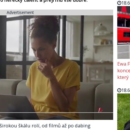
18.
Advertisement
Ewa F
konce
který
18.
širokou škálu rolí, od filmů až po dabing