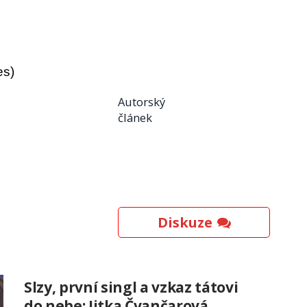
es)
Autorský
článek
Diskuze
Slzy, první singl a vzkaz tátovi
do nebe: Jitka Čvančarová