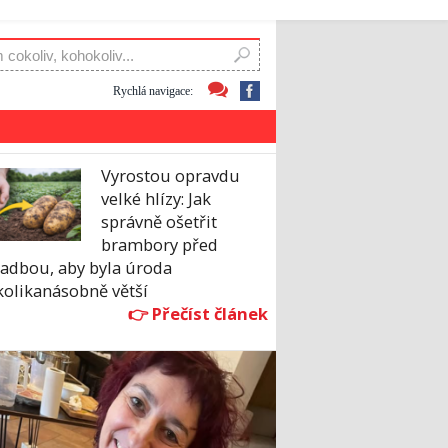
Rychlá navigace:
Vyrostou opravdu
velké hlízy: Jak
správně ošetřit
brambory před
sadbou, aby byla úroda
kolikanásobně větší