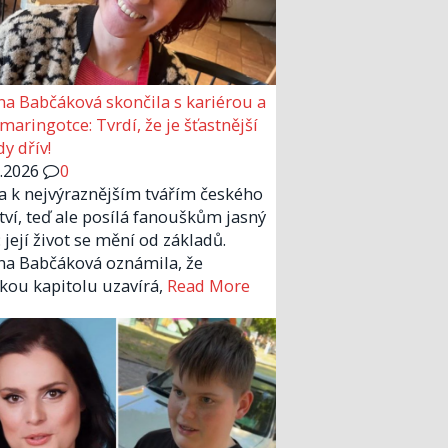
a Babčáková skončila s kariérou a
 maringotce: Tvrdí, že je šťastnější
y dřív!
6.2026
0
la k nejvýraznějším tvářím českého
tví, teď ale posílá fanouškům jasný
 její život se mění od základů.
a Babčáková oznámila, že
kou kapitolu uzavírá,
Read More