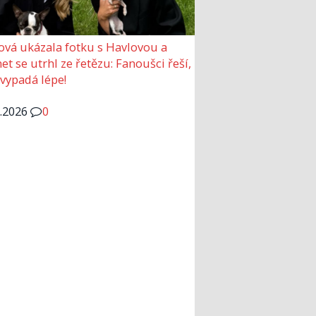
ová ukázala fotku s Havlovou a
et se utrhl ze řetězu: Fanoušci řeší,
 vypadá lépe!
6.2026
0