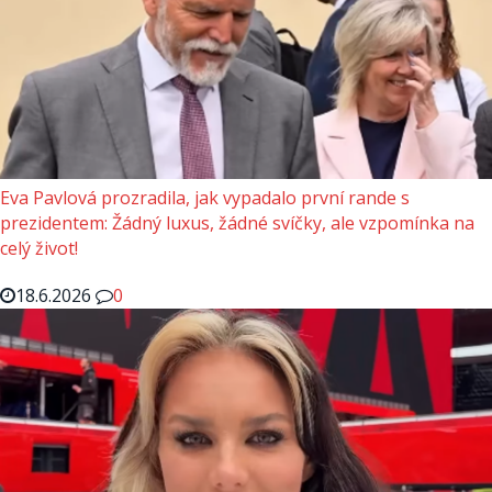
Eva Pavlová prozradila, jak vypadalo první rande s
prezidentem: Žádný luxus, žádné svíčky, ale vzpomínka na
celý život!
18.6.2026
0