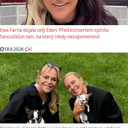
Ewa Farna dojala celý Eden: Před koncertem splnila
fanouškům sen, na který nikdy nezapomenou!
18.6.2026
0