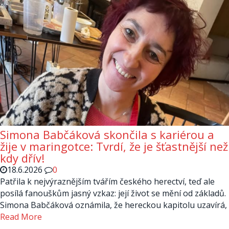
Simona Babčáková skončila s kariérou a
žije v maringotce: Tvrdí, že je šťastnější než
kdy dřív!
18.6.2026
0
Patřila k nejvýraznějším tvářím českého herectví, teď ale
posílá fanouškům jasný vzkaz: její život se mění od základů.
Simona Babčáková oznámila, že hereckou kapitolu uzavírá,
Read More