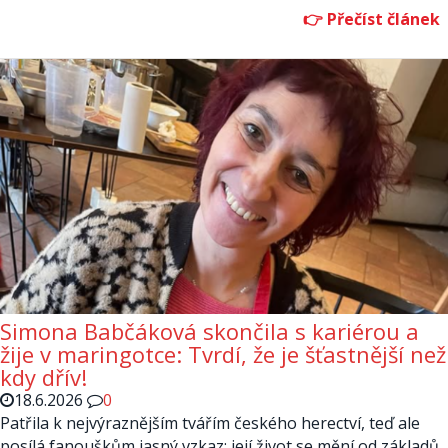
Simona Babčáková skončila s kariérou a
žije v maringotce: Tvrdí, že je šťastnější než
kdy dřív!
18.6.2026
0
Patřila k nejvýraznějším tvářím českého herectví, teď ale
posílá fanouškům jasný vzkaz: její život se mění od základů.