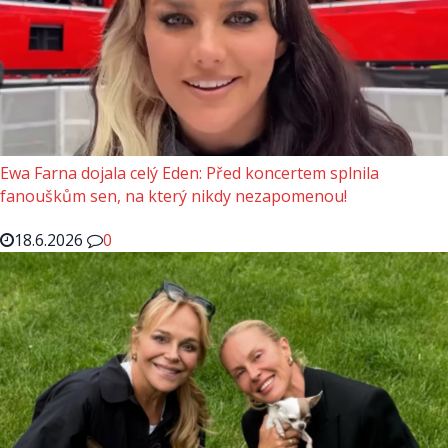
Ewa Farna dojala celý Eden: Před koncertem splnila
fanouškům sen, na který nikdy nezapomenou!
18.6.2026
0