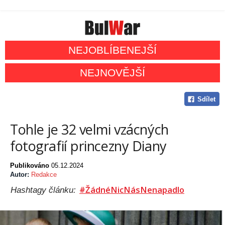
NEJOBLÍBENEJŠÍ
NEJNOVĚJŠÍ
Sdílet
Tohle je 32 velmi vzácných
fotografií princezny Diany
Publikováno
05.12.2024
Autor:
Redakce
#ŽádnéNicNásNenapadlo
Hashtagy článku: