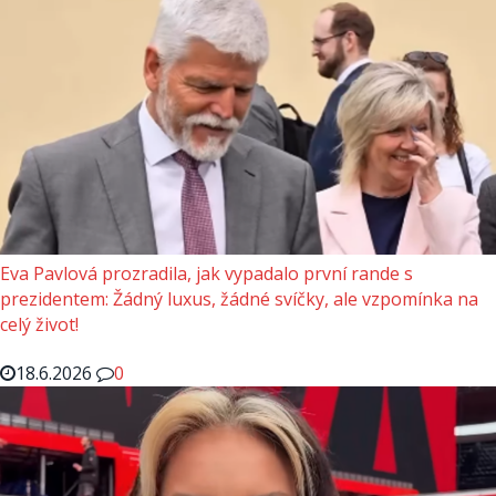
Eva Pavlová prozradila, jak vypadalo první rande s
prezidentem: Žádný luxus, žádné svíčky, ale vzpomínka na
celý život!
18.6.2026
0