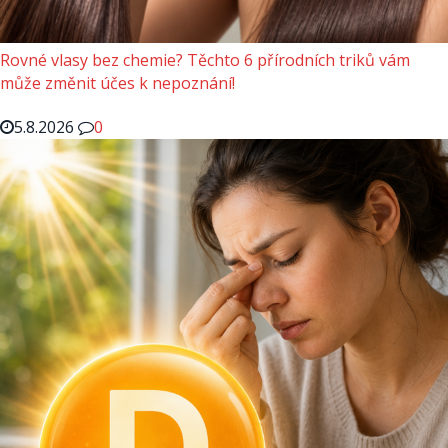
Rovné vlasy bez chemie? Těchto 6 přírodních triků vám
může změnit účes k nepoznání!
5.8.2026
0