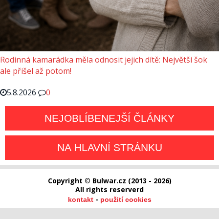
Rodinná kamarádka měla odnosit jejich dítě: Největší šok
ale přišel až potom!
5.8.2026
0
NEJOBLÍBENEJŠÍ ČLÁNKY
NA HLAVNÍ STRÁNKU
Copyright © Bulwar.cz (2013 - 2026)
All rights reserverd
-
kontakt
použití cookies