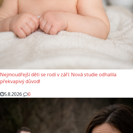
Nejmoudřejší děti se rodí v září: Nová studie odhalila
překvapivý důvod!
5.8.2026
0