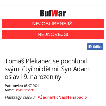
NEJOBLÍBENEJŠÍ
NEJNOVĚJŠÍ
Sdílet
Tomáš Plekanec se pochlubil
svými čtyřmi dětmi: Syn Adam
oslavil 9. narozeniny
Publikováno
05.07.2024
Autor:
David Nossek
#ŽádnéNicNásNenapadlo
Hashtagy článku: