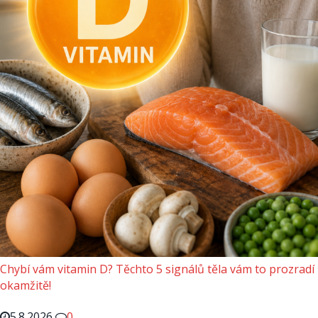
Chybí vám vitamin D? Těchto 5 signálů těla vám to prozradí
okamžitě!
5.8.2026
0