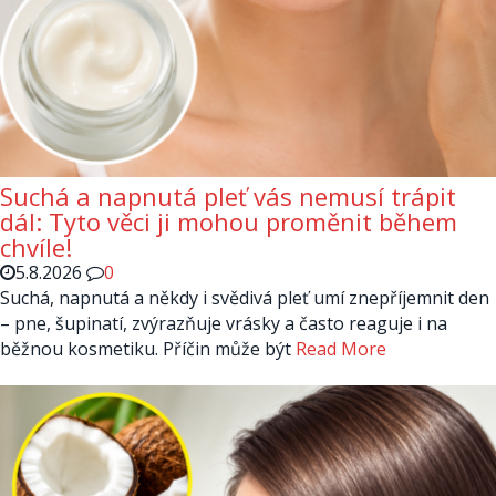
Suchá a napnutá pleť vás nemusí trápit
dál: Tyto věci ji mohou proměnit během
chvíle!
5.8.2026
0
Suchá, napnutá a někdy i svědivá pleť umí znepříjemnit den
– pne, šupinatí, zvýrazňuje vrásky a často reaguje i na
běžnou kosmetiku. Příčin může být
Read More