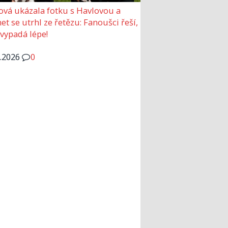
ová ukázala fotku s Havlovou a
et se utrhl ze řetězu: Fanoušci řeší,
 vypadá lépe!
6.2026
0