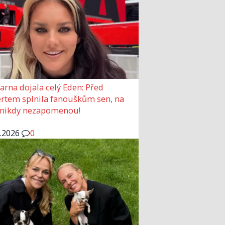
arna dojala celý Eden: Před
rtem splnila fanouškům sen, na
 nikdy nezapomenou!
6.2026
0