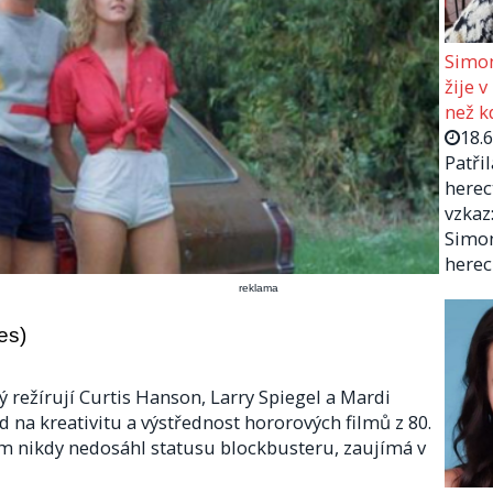
Simon
žije v
než kd
18.
Patři
herec
vzkaz:
Simon
herec
reklama
es)
ý režírují Curtis Hanson, Larry Spiegel a Mardi
 na kreativitu a výstřednost hororových filmů z 80.
lm nikdy nedosáhl statusu blockbusteru, zaujímá v