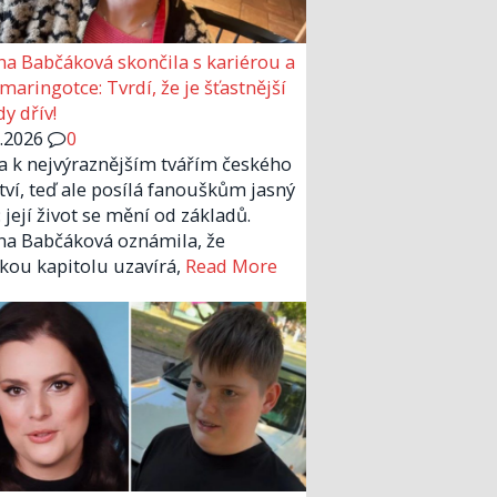
a Babčáková skončila s kariérou a
 maringotce: Tvrdí, že je šťastnější
y dřív!
6.2026
0
la k nejvýraznějším tvářím českého
tví, teď ale posílá fanouškům jasný
 její život se mění od základů.
a Babčáková oznámila, že
kou kapitolu uzavírá,
Read More