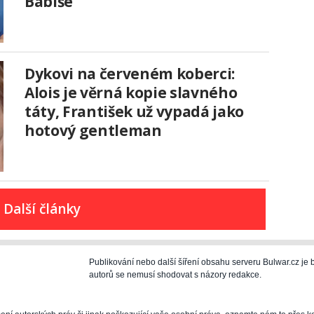
Babiše
Dykovi na červeném koberci:
Alois je věrná kopie slavného
táty, František už vypadá jako
hotový gentleman
Další články
Publikování nebo další šíření obsahu serveru Bulwar.cz j
autorů se nemusí shodovat s názory redakce.