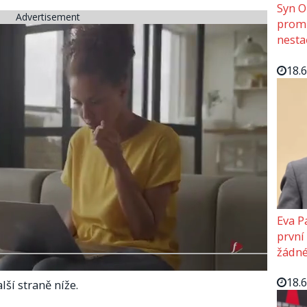
Syn O
Advertisement
promě
nesta
18.
Eva P
první
žádné
18.
lší straně níže.