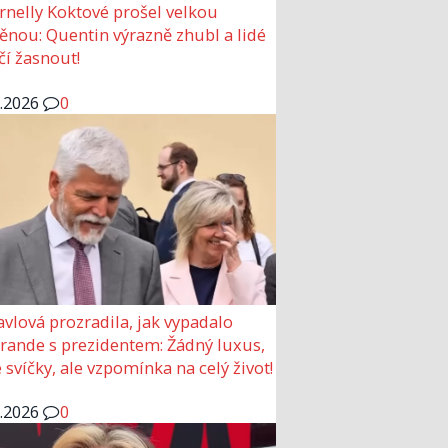
rnelly Koktové prošel velkou
nou: Quentin výrazně zhubl a lidé
čí žasnout!
6.2026
0
avlová prozradila, jak vypadalo
 rande s prezidentem: Žádný luxus,
 svíčky, ale vzpomínka na celý život!
6.2026
0