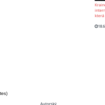
Krain
intern
která
18.
tes)
Autorský