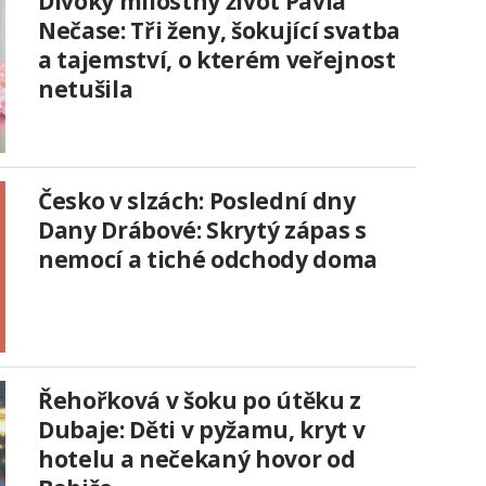
Divoký milostný život Pavla
Nečase: Tři ženy, šokující svatba
a tajemství, o kterém veřejnost
netušila
Česko v slzách: Poslední dny
Dany Drábové: Skrytý zápas s
nemocí a tiché odchody doma
Řehořková v šoku po útěku z
Dubaje: Děti v pyžamu, kryt v
hotelu a nečekaný hovor od