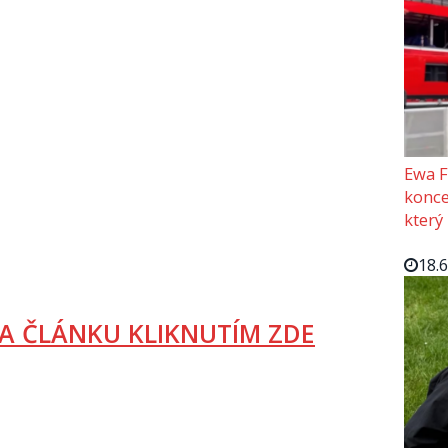
Ewa F
konce
který
18.
A ČLÁNKU KLIKNUTÍM ZDE