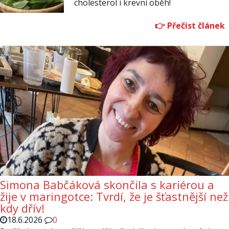
cholesterol i krevní oběh!
Simona Babčáková skončila s kariérou a
žije v maringotce: Tvrdí, že je šťastnější než
kdy dřív!
18.6.2026
0