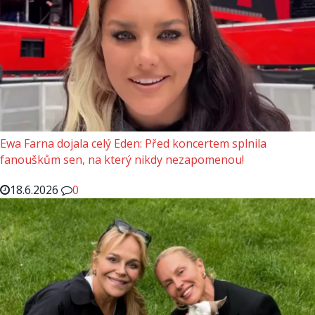
Ewa Farna dojala celý Eden: Před koncertem splnila
fanouškům sen, na který nikdy nezapomenou!
18.6.2026
0