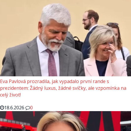
Eva Pavlová prozradila, jak vypadalo první rande s
prezidentem: Žádný luxus, žádné svíčky, ale vzpomínka na
celý život!
18.6.2026
0