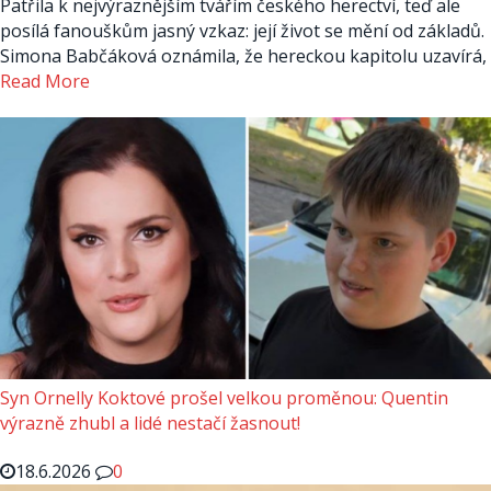
Patřila k nejvýraznějším tvářím českého herectví, teď ale
posílá fanouškům jasný vzkaz: její život se mění od základů.
Simona Babčáková oznámila, že hereckou kapitolu uzavírá,
Read More
Syn Ornelly Koktové prošel velkou proměnou: Quentin
výrazně zhubl a lidé nestačí žasnout!
18.6.2026
0