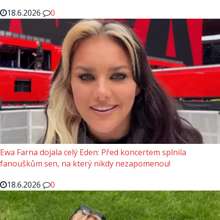
18.6.2026
0
Ewa Farna dojala celý Eden: Před koncertem splnila
fanouškům sen, na který nikdy nezapomenou!
18.6.2026
0