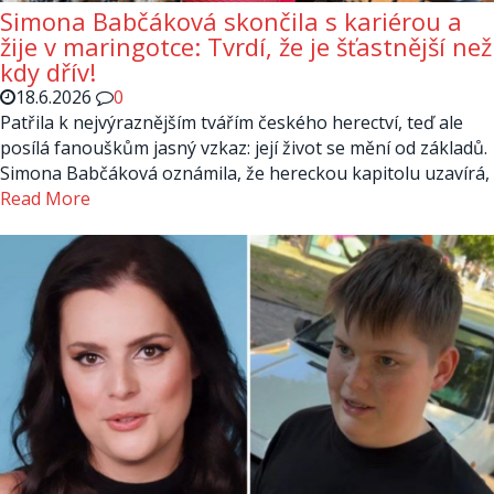
Simona Babčáková skončila s kariérou a
žije v maringotce: Tvrdí, že je šťastnější než
kdy dřív!
18.6.2026
0
Patřila k nejvýraznějším tvářím českého herectví, teď ale
posílá fanouškům jasný vzkaz: její život se mění od základů.
Simona Babčáková oznámila, že hereckou kapitolu uzavírá,
Read More