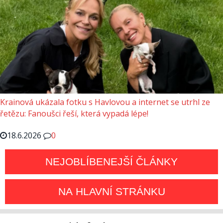
Krainová ukázala fotku s Havlovou a internet se utrhl ze
řetězu: Fanoušci řeší, která vypadá lépe!
18.6.2026
0
NEJOBLÍBENEJŠÍ ČLÁNKY
NA HLAVNÍ STRÁNKU