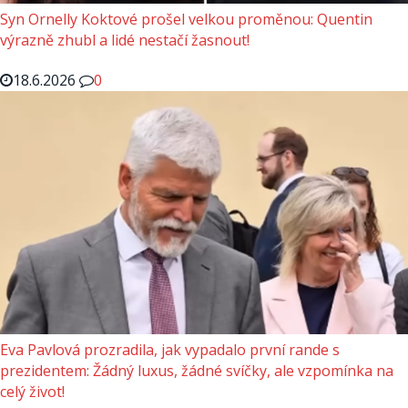
Syn Ornelly Koktové prošel velkou proměnou: Quentin
výrazně zhubl a lidé nestačí žasnout!
18.6.2026
0
Eva Pavlová prozradila, jak vypadalo první rande s
prezidentem: Žádný luxus, žádné svíčky, ale vzpomínka na
celý život!