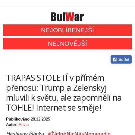
NEJOBLÍBENEJŠÍ
NEJNOVĚJŠÍ
Sdílet
TRAPAS STOLETÍ v přímém
přenosu: Trump a Zelenskyj
mluvili k světu, ale zapomněli na
TOHLE! Internet se směje!
Publikováno
28.12.2025
Autor:
Pavla
#ŽádnéNicNásNenapadlo
Hashtagy článku: