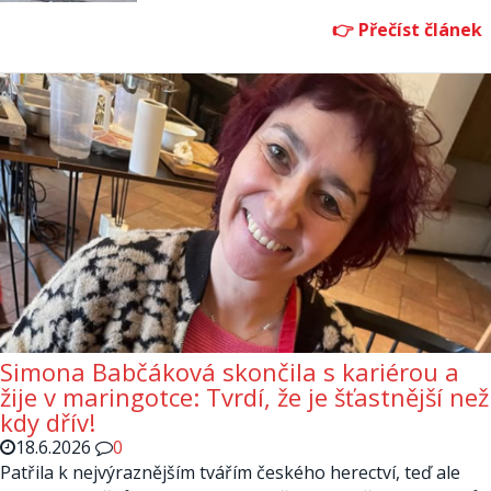
Simona Babčáková skončila s kariérou a
žije v maringotce: Tvrdí, že je šťastnější než
kdy dřív!
18.6.2026
0
Patřila k nejvýraznějším tvářím českého herectví, teď ale