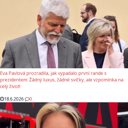
Eva Pavlová prozradila, jak vypadalo první rande s
prezidentem: Žádný luxus, žádné svíčky, ale vzpomínka na
celý život!
18.6.2026
0