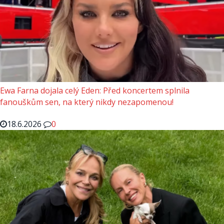
Ewa Farna dojala celý Eden: Před koncertem splnila
fanouškům sen, na který nikdy nezapomenou!
18.6.2026
0