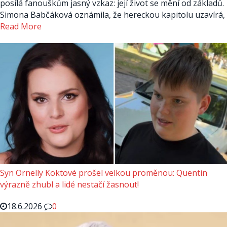
posílá fanouškům jasný vzkaz: její život se mění od základů.
Simona Babčáková oznámila, že hereckou kapitolu uzavírá,
Read More
Syn Ornelly Koktové prošel velkou proměnou: Quentin
výrazně zhubl a lidé nestačí žasnout!
18.6.2026
0