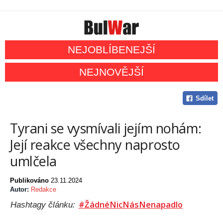
NEJOBLÍBENEJŠÍ
NEJNOVĚJŠÍ
Sdílet
Tyrani se vysmívali jejím nohám:
Její reakce všechny naprosto
umlčela
Publikováno
23.11.2024
Autor:
Redakce
#ŽádnéNicNásNenapadlo
Hashtagy článku: