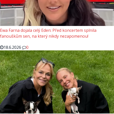
Ewa Farna dojala celý Eden: Před koncertem splnila
fanouškům sen, na který nikdy nezapomenou!
18.6.2026
0