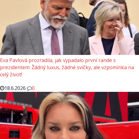
Eva Pavlová prozradila, jak vypadalo první rande s
prezidentem: Žádný luxus, žádné svíčky, ale vzpomínka na
celý život!
18.6.2026
0