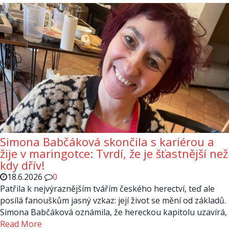
Simona Babčáková skončila s kariérou a
žije v maringotce: Tvrdí, že je šťastnější než
kdy dřív!
18.6.2026
0
Patřila k nejvýraznějším tvářím českého herectví, teď ale
posílá fanouškům jasný vzkaz: její život se mění od základů.
Simona Babčáková oznámila, že hereckou kapitolu uzavírá,
Read More