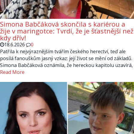
Simona Babčáková skončila s kariérou a
žije v maringotce: Tvrdí, že je šťastnější než
kdy dřív!
18.6.2026
0
Patřila k nejvýraznějším tvářím českého herectví, teď ale
posílá fanouškům jasný vzkaz: její život se mění od základů.
Simona Babčáková oznámila, že hereckou kapitolu uzavírá,
Read More