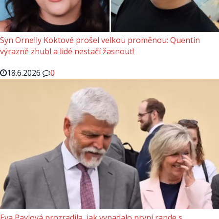
Syn Ornelly Koktové prošel velkou proměnou: Quentin
výrazně zhubl a lidé nestačí žasnout!
18.6.2026
0
Eva Pavlová prozradila, jak vypadalo první rande s