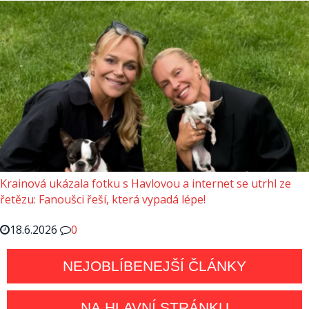
Krainová ukázala fotku s Havlovou a internet se utrhl ze
řetězu: Fanoušci řeší, která vypadá lépe!
18.6.2026
0
NEJOBLÍBENEJŠÍ ČLÁNKY
NA HLAVNÍ STRÁNKU