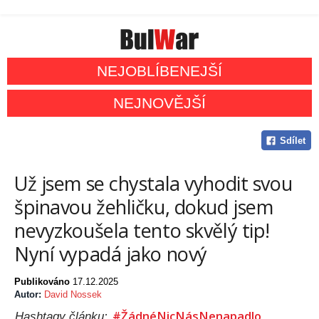
NEJOBLÍBENEJŠÍ
NEJNOVĚJŠÍ
Sdílet
Už jsem se chystala vyhodit svou
špinavou žehličku, dokud jsem
nevyzkoušela tento skvělý tip!
Nyní vypadá jako nový
Publikováno
17.12.2025
Autor:
David Nossek
#ŽádnéNicNásNenapadlo
Hashtagy článku: