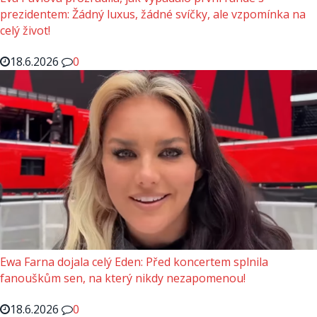
prezidentem: Žádný luxus, žádné svíčky, ale vzpomínka na
celý život!
18.6.2026
0
Ewa Farna dojala celý Eden: Před koncertem splnila
fanouškům sen, na který nikdy nezapomenou!
18.6.2026
0