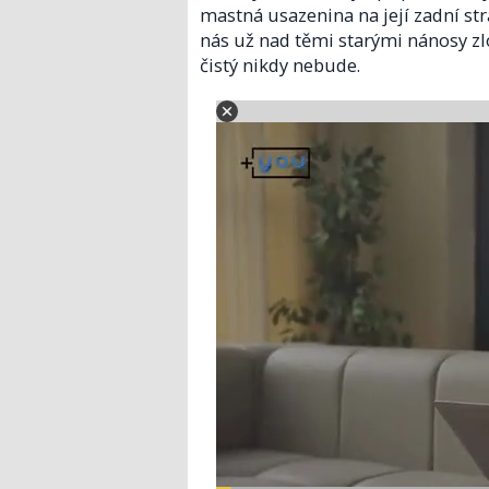
mastná usazenina na její zadní st
nás už nad těmi starými nánosy zlo
čistý nikdy nebude.