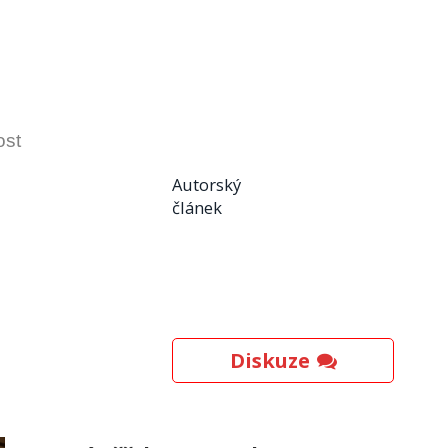
ost
Autorský
článek
Diskuze