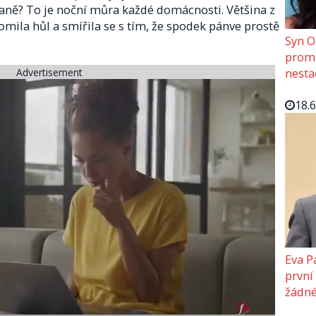
raně? To je noční můra každé domácnosti. Většina z
mila hůl a smířila se s tím, že spodek pánve prostě
Syn O
promě
nesta
Advertisement
18.
Eva P
první
žádné