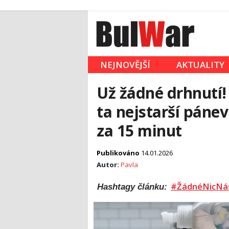
NEJNOVĚJŠÍ
AKTUALITY
Už žádné drhnutí! 
ta nejstarší páne
za 15 minut
Publikováno
14.01.2026
Autor:
Pavla
#ŽádnéNicNá
Hashtagy článku: