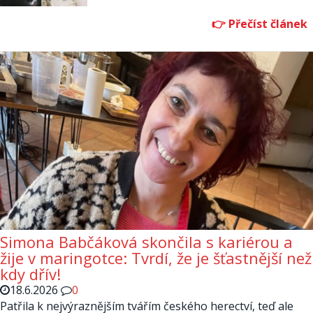
Simona Babčáková skončila s kariérou a
žije v maringotce: Tvrdí, že je šťastnější než
kdy dřív!
18.6.2026
0
Patřila k nejvýraznějším tvářím českého herectví, teď ale