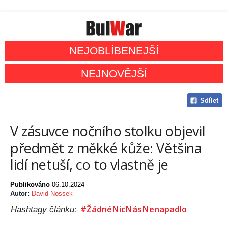
NEJOBLÍBENEJŠÍ
NEJNOVĚJŠÍ
Sdílet
V zásuvce nočního stolku objevil
předmět z měkké kůže: Většina
lidí netuší, co to vlastně je
Publikováno
06.10.2024
Autor:
David Nossek
#ŽádnéNicNásNenapadlo
Hashtagy článku: