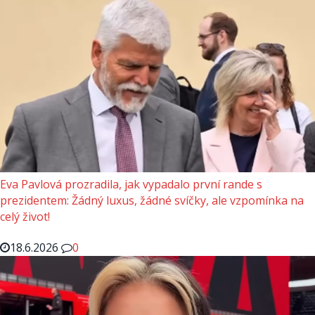
Eva Pavlová prozradila, jak vypadalo první rande s
prezidentem: Žádný luxus, žádné svíčky, ale vzpomínka na
celý život!
18.6.2026
0