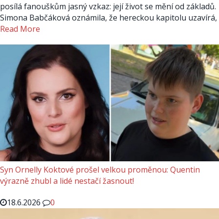
posílá fanouškům jasný vzkaz: její život se mění od základů.
Simona Babčáková oznámila, že hereckou kapitolu uzavírá,
Read More
Syn Ornelly Koktové prošel velkou proměnou: Quentin
výrazně zhubl a lidé nestačí žasnout!
18.6.2026
0