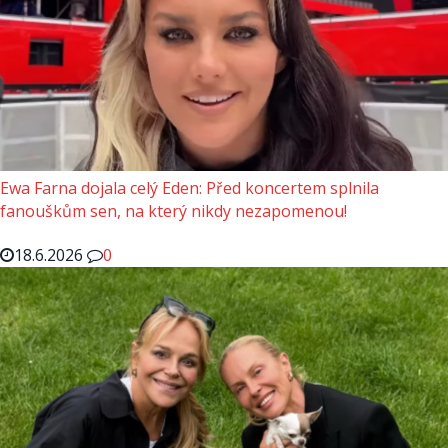
Ewa Farna dojala celý Eden: Před koncertem splnila
fanouškům sen, na který nikdy nezapomenou!
18.6.2026
0