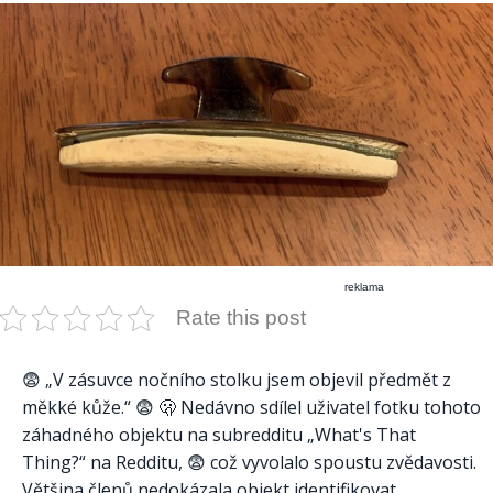
reklama
Rate this post
😨 „V zásuvce nočního stolku jsem objevil předmět z
měkké kůže.“ 😨 🫢 Nedávno sdílel uživatel fotku tohoto
záhadného objektu na subredditu „What's That
Thing?“ na Redditu, 😨 což vyvolalo spoustu zvědavosti.
Většina členů nedokázala objekt identifikovat…