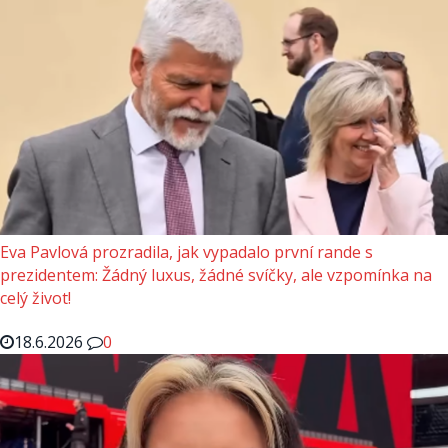
Eva Pavlová prozradila, jak vypadalo první rande s
prezidentem: Žádný luxus, žádné svíčky, ale vzpomínka na
celý život!
18.6.2026
0