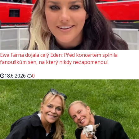
Ewa Farna dojala celý Eden: Před koncertem splnila
fanouškům sen, na který nikdy nezapomenou!
18.6.2026
0