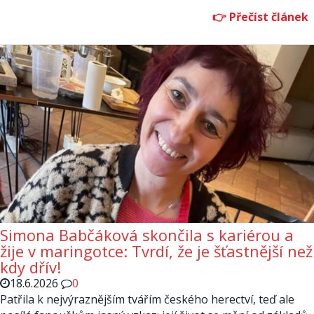
Simona Babčáková skončila s kariérou a
žije v maringotce: Tvrdí, že je šťastnější než
kdy dřív!
18.6.2026
0
Patřila k nejvýraznějším tvářím českého herectví, teď ale