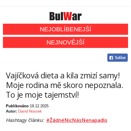
NEJOBLÍBENEJŠÍ
NEJNOVĚJŠÍ
Sdílet
Vajíčková dieta a kila zmizí samy!
Moje rodina mě skoro nepoznala.
To je moje tajemství!
Publikováno
19.12.2025
Autor:
David Nossek
#ŽádnéNicNásNenapadlo
Hashtagy článku: