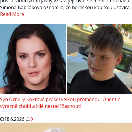
posílá fanouškům jasný vzkaz: její život se mění od základů.
Simona Babčáková oznámila, že hereckou kapitolu uzavírá,
Read More
Syn Ornelly Koktové prošel velkou proměnou: Quentin
výrazně zhubl a lidé nestačí žasnout!
18.6.2026
0