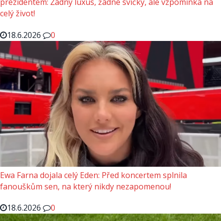
prezidentem: Žádný luxus, žádné svíčky, ale vzpomínka na
celý život!
18.6.2026
0
Ewa Farna dojala celý Eden: Před koncertem splnila
fanouškům sen, na který nikdy nezapomenou!
18.6.2026
0