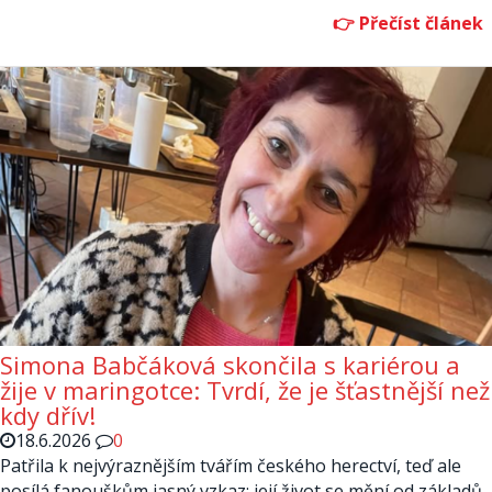
Simona Babčáková skončila s kariérou a
žije v maringotce: Tvrdí, že je šťastnější než
kdy dřív!
18.6.2026
0
Patřila k nejvýraznějším tvářím českého herectví, teď ale
posílá fanouškům jasný vzkaz: její život se mění od základů.