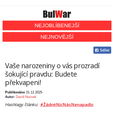
NEJOBLÍBENEJŠÍ
NEJNOVĚJŠÍ
Sdílet
Vaše narozeniny o vás prozradí
šokující pravdu: Budete
překvapeni!
Publikováno
31.12.2025
Autor:
David Nossek
#ŽádnéNicNásNenapadlo
Hashtagy článku: