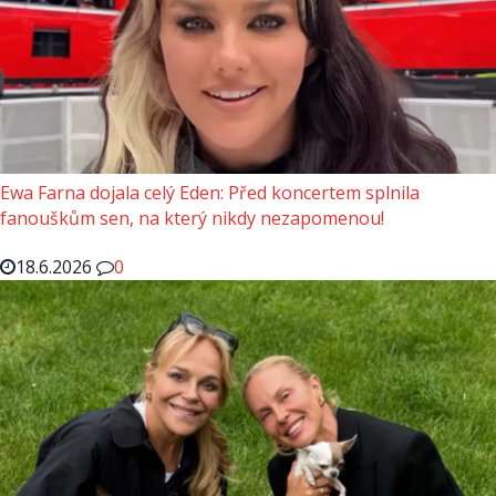
Ewa Farna dojala celý Eden: Před koncertem splnila
fanouškům sen, na který nikdy nezapomenou!
18.6.2026
0