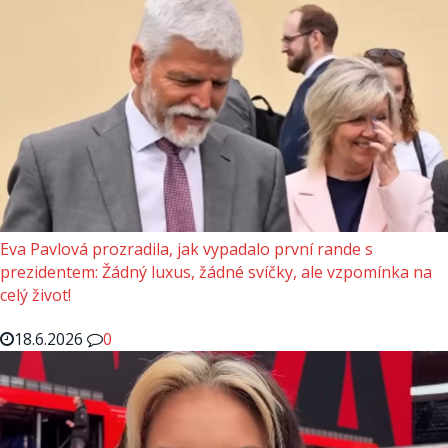
Eva Pavlová prozradila, jak vypadalo první rande s
prezidentem: Žádný luxus, žádné svíčky, ale vzpomínka na
celý život!
18.6.2026
0