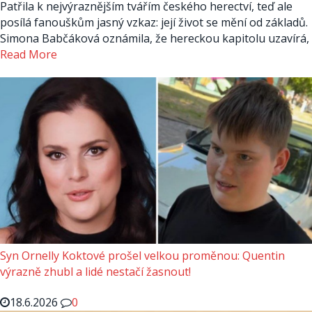
Patřila k nejvýraznějším tvářím českého herectví, teď ale
posílá fanouškům jasný vzkaz: její život se mění od základů.
Simona Babčáková oznámila, že hereckou kapitolu uzavírá,
Read More
Syn Ornelly Koktové prošel velkou proměnou: Quentin
výrazně zhubl a lidé nestačí žasnout!
18.6.2026
0