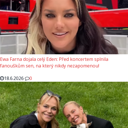
Ewa Farna dojala celý Eden: Před koncertem splnila
fanouškům sen, na který nikdy nezapomenou!
18.6.2026
0