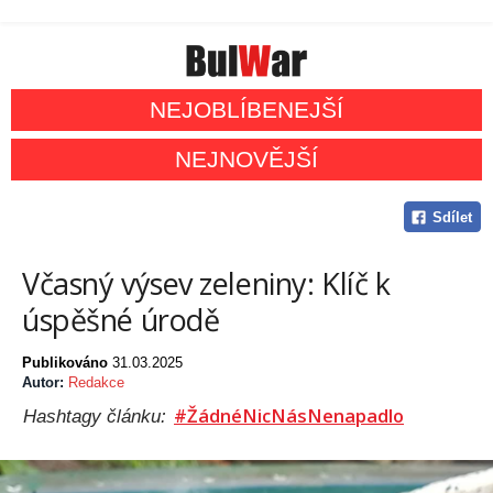
NEJOBLÍBENEJŠÍ
NEJNOVĚJŠÍ
Sdílet
​Včasný výsev zeleniny: Klíč k
úspěšné úrodě​
Publikováno
31.03.2025
Autor:
Redakce
#ŽádnéNicNásNenapadlo
Hashtagy článku: