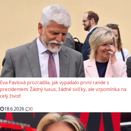
Eva Pavlová prozradila, jak vypadalo první rande s
prezidentem: Žádný luxus, žádné svíčky, ale vzpomínka na
celý život!
18.6.2026
0