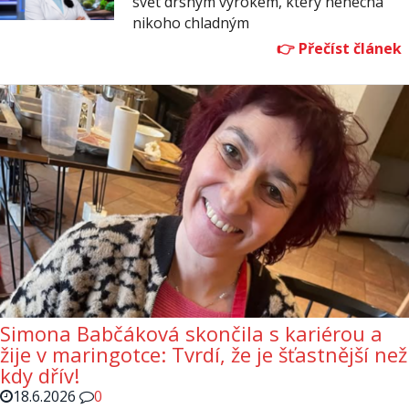
svět drsným výrokem, který nenechá
nikoho chladným
Simona Babčáková skončila s kariérou a
žije v maringotce: Tvrdí, že je šťastnější než
kdy dřív!
18.6.2026
0