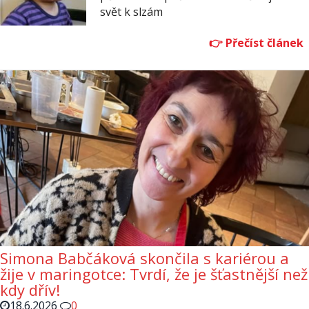
svět k slzám
Simona Babčáková skončila s kariérou a
žije v maringotce: Tvrdí, že je šťastnější než
kdy dřív!
18.6.2026
0