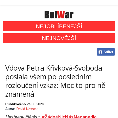
NEJOBLÍBENEJŠÍ
NEJNOVĚJŠÍ
Sdílet
Vdova Petra Křivková-Svoboda
poslala všem po posledním
rozloučení vzkaz: Moc to pro ně
znamená
Publikováno
24.05.2024
Autor:
David Nossek
#ŽádnéNicNásNenapadlo
Hashtagy článku: