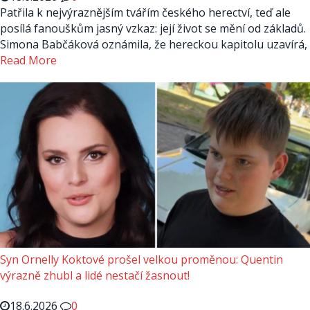
Patřila k nejvýraznějším tvářím českého herectví, teď ale
posílá fanouškům jasný vzkaz: její život se mění od základů.
Simona Babčáková oznámila, že hereckou kapitolu uzavírá,
Read More
Syn Ornelly Koktové prošel velkou proměnou: Quentin
výrazně zhubl a lidé nestačí žasnout!
18.6.2026
0