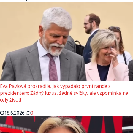
Eva Pavlová prozradila, jak vypadalo první rande s
prezidentem: Žádný luxus, žádné svíčky, ale vzpomínka na
celý život!
18.6.2026
0