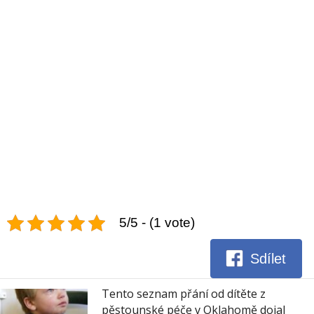
5/5 - (1 vote)
Sdílet
Tento seznam přání od dítěte z
pěstounské péče v Oklahomě dojal