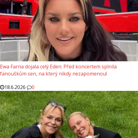
Ewa Farna dojala celý Eden: Před koncertem splnila
fanouškům sen, na který nikdy nezapomenou!
18.6.2026
0