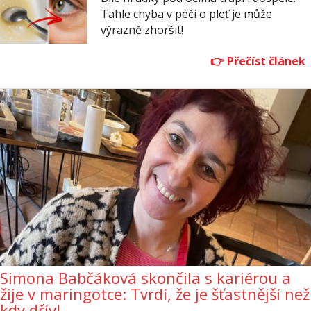
Tahle chyba v péči o pleť je může
výrazně zhoršit!
Simona Babčáková skončila s kariérou a
žije v maringotce: Tvrdí, že je šťastnější než
kdy dřív!