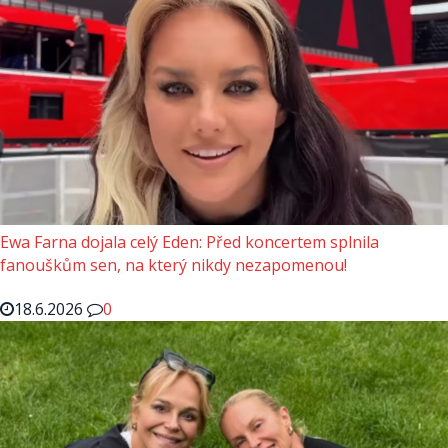
Ewa Farna dojala celý Eden: Před koncertem splnila
fanouškům sen, na který nikdy nezapomenou!
18.6.2026
0