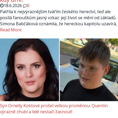
18.6.2026
0
Patřila k nejvýraznějším tvářím českého herectví, teď ale
posílá fanouškům jasný vzkaz: její život se mění od základů.
Simona Babčáková oznámila, že hereckou kapitolu uzavírá,
Read More
Syn Ornelly Koktové prošel velkou proměnou: Quentin
výrazně zhubl a lidé nestačí žasnout!