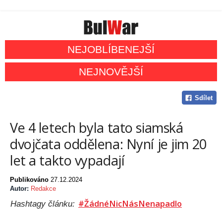
NEJOBLÍBENEJŠÍ
NEJNOVĚJŠÍ
Sdílet
Ve 4 letech byla tato siamská
dvojčata oddělena: Nyní je jim 20
let a takto vypadají
Publikováno
27.12.2024
Autor:
Redakce
#ŽádnéNicNásNenapadlo
Hashtagy článku: