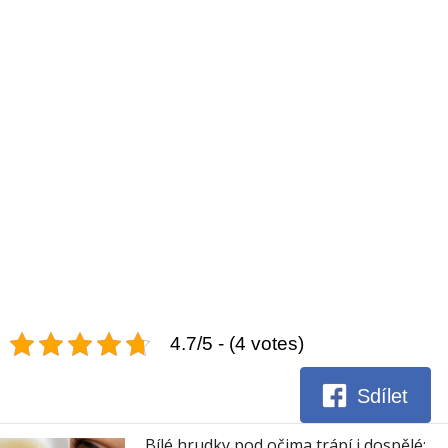
4.7/5 - (4 votes)
Sdílet
Bílé hrudky pod očima trápí i dospělé: