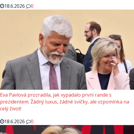
18.6.2026
0
Eva Pavlová prozradila, jak vypadalo první rande s
prezidentem: Žádný luxus, žádné svíčky, ale vzpomínka na
celý život!
18.6.2026
0