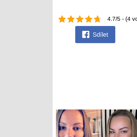
4.7/5 - (4 v
Sdílet