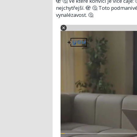
🫣 🤔 Ve které konvici je více čaje
nejchytřejší. 🫣 🤔 Toto podmanivé
vynalézavost. 🤔