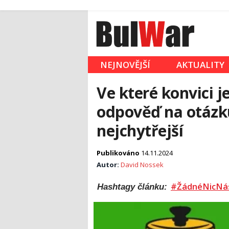
NEJNOVĚJŠÍ
AKTUALITY
Ve které konvici j
odpověď na otázku
nejchytřejší
Publikováno
14.11.2024
Autor:
David Nossek
#ŽádnéNicNá
Hashtagy článku: