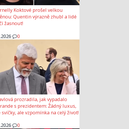
rnelly Koktové prošel velkou
nou: Quentin výrazně zhubl a lidé
čí žasnout!
6.2026
0
avlová prozradila, jak vypadalo
 rande s prezidentem: Žádný luxus,
 svíčky, ale vzpomínka na celý život!
6.2026
0