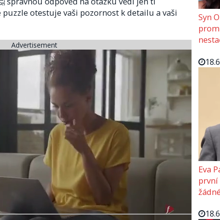
: 🤔 správnou odpověď na otázku vědí jen ti
 puzzle otestuje vaši pozornost k detailu a vaši
Syn O
promě
nesta
Advertisement
18.
Eva P
první
žádné
18.