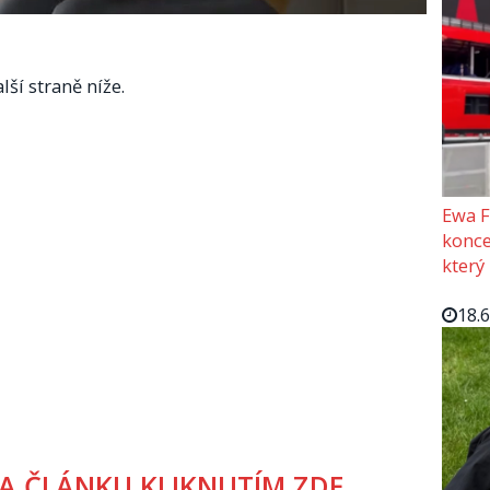
lší straně níže.
Ewa F
konce
který
18.
A ČLÁNKU KLIKNUTÍM ZDE