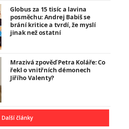
Globus za 15 tisíc a lavina
posměchu: Andrej Babiš se
brání kritice a tvrdí, že myslí
jinak než ostatní
Mrazivá zpověď Petra Koláře: Co
řekl o vnitřních démonech
Jiřího Valenty?
Další články