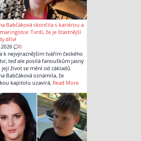
a Babčáková skončila s kariérou a
 maringotce: Tvrdí, že je šťastnější
y dřív!
6.2026
0
la k nejvýraznějším tvářím českého
tví, teď ale posílá fanouškům jasný
 její život se mění od základů.
a Babčáková oznámila, že
kou kapitolu uzavírá,
Read More