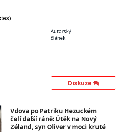
otes)
Autorský
článek
Diskuze
Vdova po Patriku Hezuckém
čelí další ráně: Útěk na Nový
Zéland, syn Oliver v moci kruté