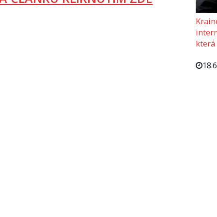
Krain
intern
která
18.