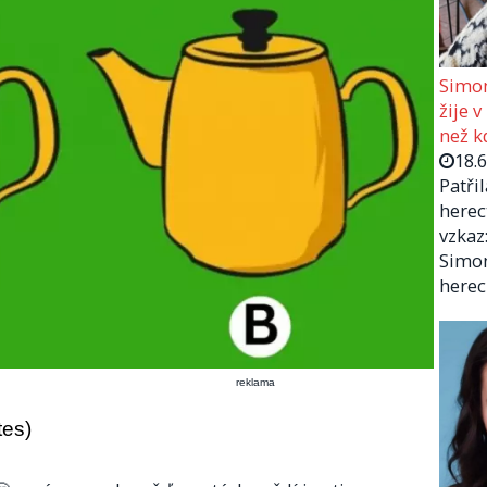
Simon
žije v
než kd
18.
Patři
herec
vzkaz:
Simon
herec
reklama
tes)