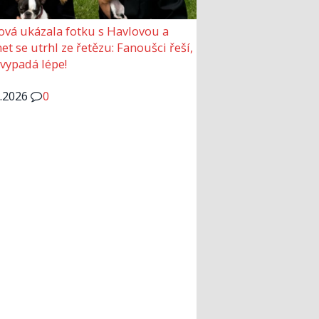
ová ukázala fotku s Havlovou a
et se utrhl ze řetězu: Fanoušci řeší,
 vypadá lépe!
6.2026
0