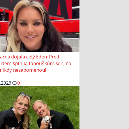
arna dojala celý Eden: Před
rtem splnila fanouškům sen, na
 nikdy nezapomenou!
6.2026
0