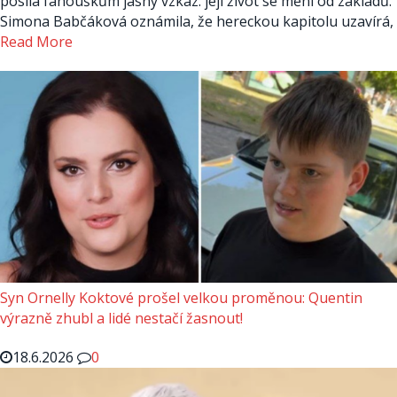
posílá fanouškům jasný vzkaz: její život se mění od základů.
Simona Babčáková oznámila, že hereckou kapitolu uzavírá,
Read More
Syn Ornelly Koktové prošel velkou proměnou: Quentin
výrazně zhubl a lidé nestačí žasnout!
18.6.2026
0