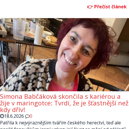
Simona Babčáková skončila s kariérou a
žije v maringotce: Tvrdí, že je šťastnější než
kdy dřív!
18.6.2026
0
Patřila k nejvýraznějším tvářím českého herectví, teď ale