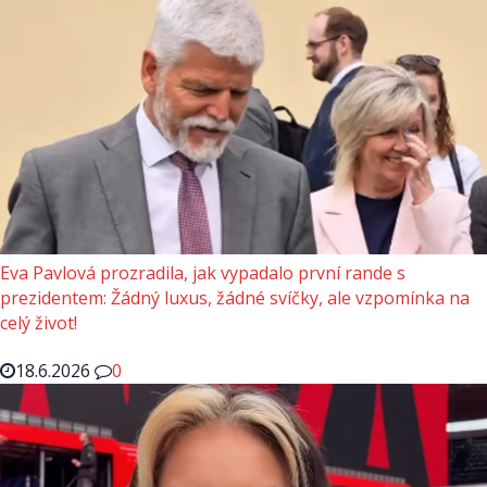
Eva Pavlová prozradila, jak vypadalo první rande s
prezidentem: Žádný luxus, žádné svíčky, ale vzpomínka na
celý život!
18.6.2026
0