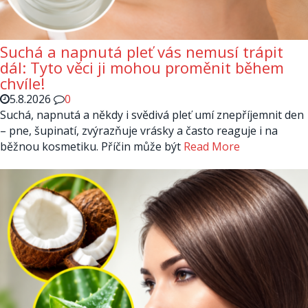
Suchá a napnutá pleť vás nemusí trápit
dál: Tyto věci ji mohou proměnit během
chvíle!
5.8.2026
0
Suchá, napnutá a někdy i svědivá pleť umí znepříjemnit den
– pne, šupinatí, zvýrazňuje vrásky a často reaguje i na
běžnou kosmetiku. Příčin může být
Read More