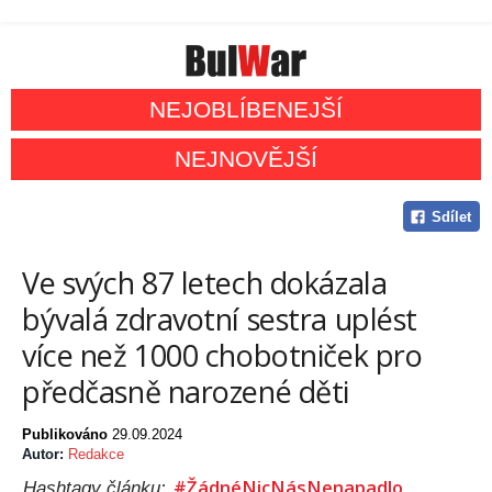
NEJOBLÍBENEJŠÍ
NEJNOVĚJŠÍ
Sdílet
Ve svých 87 letech dokázala
bývalá zdravotní sestra uplést
více než 1000 chobotniček pro
předčasně narozené děti
Publikováno
29.09.2024
Autor:
Redakce
#ŽádnéNicNásNenapadlo
Hashtagy článku: