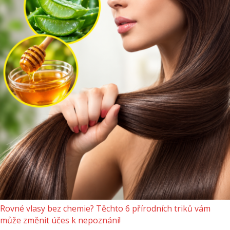
Rovné vlasy bez chemie? Těchto 6 přírodních triků vám
může změnit účes k nepoznání!