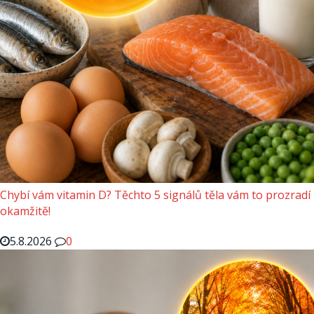
Chybí vám vitamin D? Těchto 5 signálů těla vám to prozradí
okamžitě!
5.8.2026
0