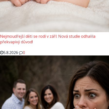
Nejmoudřejší děti se rodí v září: Nová studie odhalila
překvapivý důvod!
5.8.2026
0