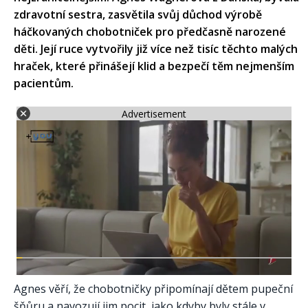
zdravotní sestra, zasvětila svůj důchod výrobě
háčkovaných chobotniček pro předčasně narozené
děti. Její ruce vytvořily již více než tisíc těchto malých
hraček, které přinášejí klid a bezpečí těm nejmenším
pacientům.
Advertisement
Agnes věří, že chobotničky připomínají dětem pupeční
šňůru a navozují jim pocit, jako kdyby byly stále v