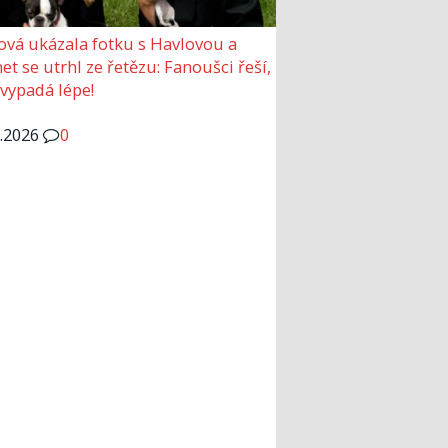
ová ukázala fotku s Havlovou a
et se utrhl ze řetězu: Fanoušci řeší,
 vypadá lépe!
6.2026
0