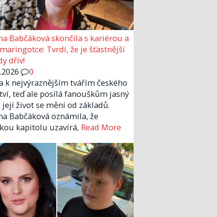
a Babčáková skončila s kariérou a
 maringotce: Tvrdí, že je šťastnější
y dřív!
6.2026
0
la k nejvýraznějším tvářím českého
tví, teď ale posílá fanouškům jasný
 její život se mění od základů.
a Babčáková oznámila, že
kou kapitolu uzavírá,
Read More