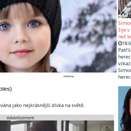
Simon
žije v
než kd
18.
Patři
herec
vzkaz:
Simon
herec
reklama
otes)
ována jako nejkrásnější dívka na světě.
Advertisement