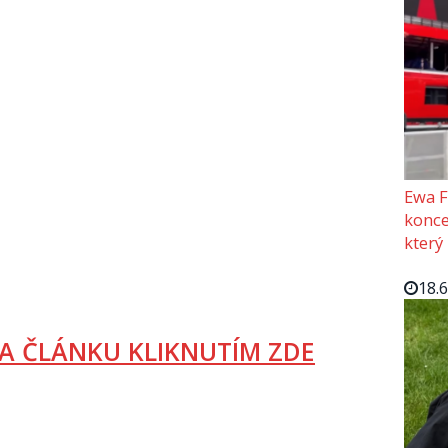
Ewa F
konce
který
18.
A ČLÁNKU KLIKNUTÍM ZDE