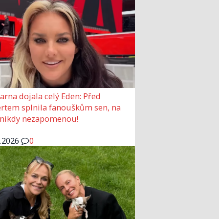
arna dojala celý Eden: Před
rtem splnila fanouškům sen, na
 nikdy nezapomenou!
6.2026
0