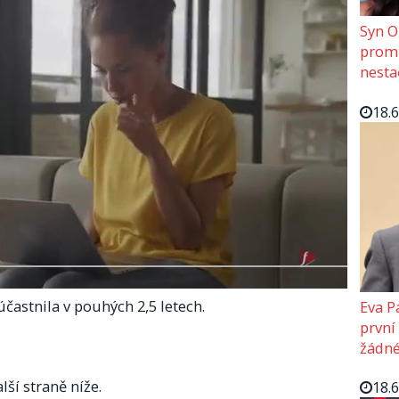
Syn O
promě
nesta
18.
častnila v pouhých 2,5 letech.
Eva P
první
žádné
lší straně níže.
18.