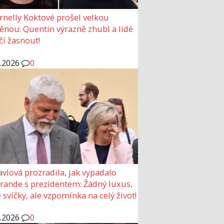
rnelly Koktové prošel velkou
nou: Quentin výrazně zhubl a lidé
čí žasnout!
6.2026
0
avlová prozradila, jak vypadalo
 rande s prezidentem: Žádný luxus,
 svíčky, ale vzpomínka na celý život!
6.2026
0