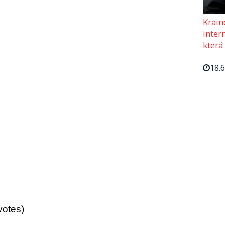
Krain
intern
která
18.
votes)