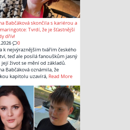
a Babčáková skončila s kariérou a
 maringotce: Tvrdí, že je šťastnější
y dřív!
6.2026
0
la k nejvýraznějším tvářím českého
tví, teď ale posílá fanouškům jasný
 její život se mění od základů.
a Babčáková oznámila, že
kou kapitolu uzavírá,
Read More