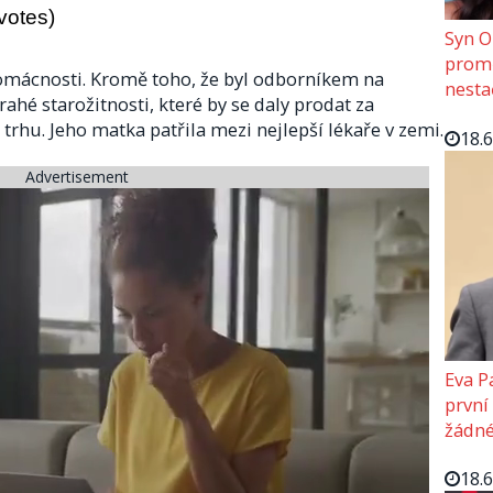
 votes)
Syn O
promě
domácnosti. Kromě toho, že byl odborníkem na
nesta
rahé starožitnosti, které by se daly prodat za
rhu. Jeho matka patřila mezi nejlepší lékaře v zemi.
18.
Advertisement
Eva P
první
žádné
18.