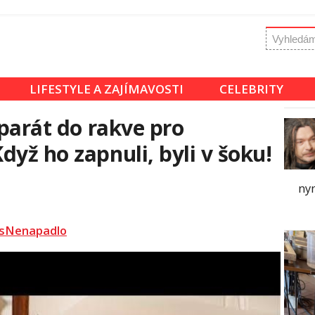
LIFESTYLE A ZAJÍMAVOSTI
CELEBRITY
aparát do rakve pro
yž ho zapnuli, byli v šoku!
ny
sNenapadlo