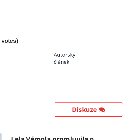
3 votes)
Autorský
článek
Diskuze
Lela Vémola promluvila o