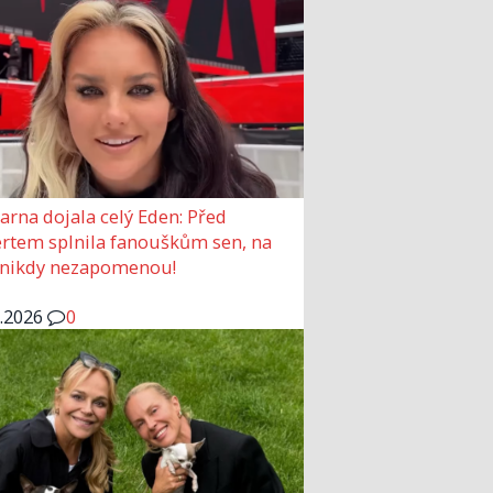
arna dojala celý Eden: Před
rtem splnila fanouškům sen, na
 nikdy nezapomenou!
6.2026
0