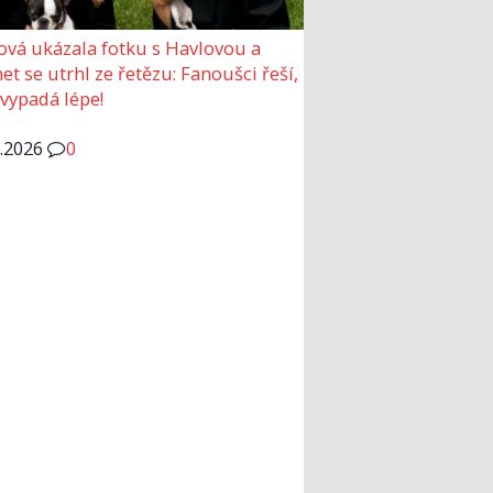
ová ukázala fotku s Havlovou a
et se utrhl ze řetězu: Fanoušci řeší,
 vypadá lépe!
6.2026
0