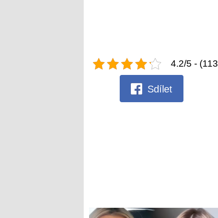
4.2/5 - (11
Sdílet