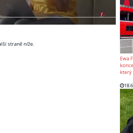
lší straně níže.
Ewa F
konce
který
18.