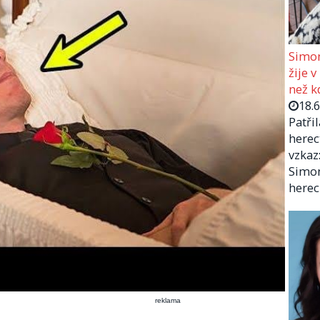
Simon
žije v
než kd
18.
Patři
herec
vzkaz:
Simon
herec
reklama