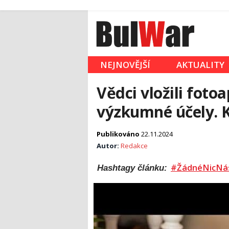
NEJNOVĚJŠÍ
AKTUALITY
Vědci vložili foto
výzkumné účely. Kd
Publikováno
22.11.2024
Autor:
Redakce
#ŽádnéNicNá
Hashtagy článku: