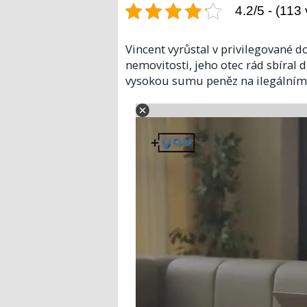
4.2/5 - (113
Vincent vyrůstal v privilegované 
nemovitosti, jeho otec rád sbíral d
vysokou sumu peněz na ilegálním t