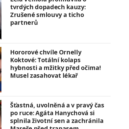
tvrdých dopadech kauzy:
Zrušené smlouvy a ticho
partnerů
Hororové chvíle Ornelly
Koktové: Totální kolaps
hybnosti a mžitky před očima!
Musel zasahovat lékař
Šťastná, uvolněná a v pravý čas
po ruce: Agáta Hanychová si
splnila životní sen a zachránila
Mareše před trapasem