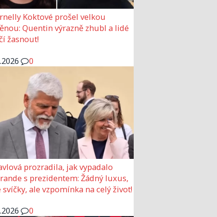
rnelly Koktové prošel velkou
nou: Quentin výrazně zhubl a lidé
čí žasnout!
6.2026
0
avlová prozradila, jak vypadalo
 rande s prezidentem: Žádný luxus,
 svíčky, ale vzpomínka na celý život!
6.2026
0