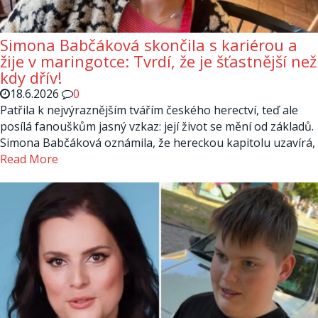
Simona Babčáková skončila s kariérou a
žije v maringotce: Tvrdí, že je šťastnější než
kdy dřív!
18.6.2026
0
Patřila k nejvýraznějším tvářím českého herectví, teď ale
posílá fanouškům jasný vzkaz: její život se mění od základů.
Simona Babčáková oznámila, že hereckou kapitolu uzavírá,
Read More