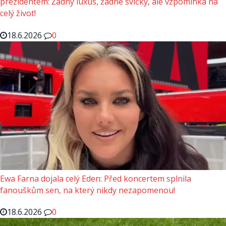
prezidentem: Žádný luxus, žádné svíčky, ale vzpomínka na
celý život!
18.6.2026
0
Ewa Farna dojala celý Eden: Před koncertem splnila
fanouškům sen, na který nikdy nezapomenou!
18.6.2026
0