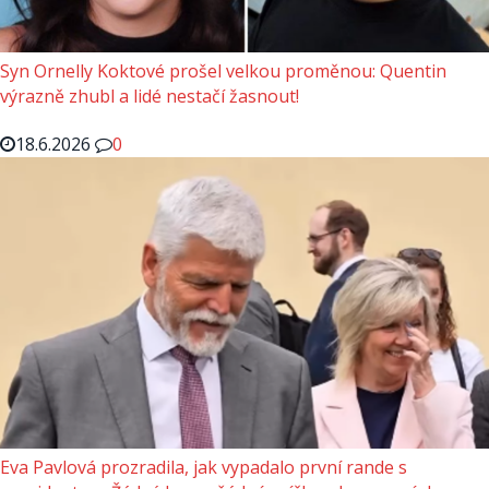
Syn Ornelly Koktové prošel velkou proměnou: Quentin
výrazně zhubl a lidé nestačí žasnout!
18.6.2026
0
Eva Pavlová prozradila, jak vypadalo první rande s