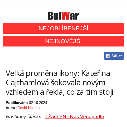
NEJOBLÍBENEJŠÍ
NEJNOVĚJŠÍ
Sdílet
Velká proměna ikony: Kateřina
Cajthamlová šokovala novým
vzhledem a řekla, co za tím stojí
Publikováno
02.10.2024
Autor:
David Nossek
#ŽádnéNicNásNenapadlo
Hashtagy článku: