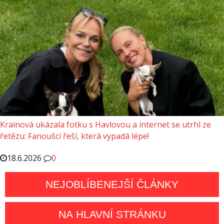
Krainová ukázala fotku s Havlovou a internet se utrhl ze
řetězu: Fanoušci řeší, která vypadá lépe!
18.6.2026
0
NEJOBLÍBENEJŠÍ ČLÁNKY
NA HLAVNÍ STRÁNKU