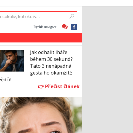
Rychlá navigace:
Jak odhalit lháře
během 30 sekund?
Tato 3 nenápadná
gesta ho okamžitě
ědčí!