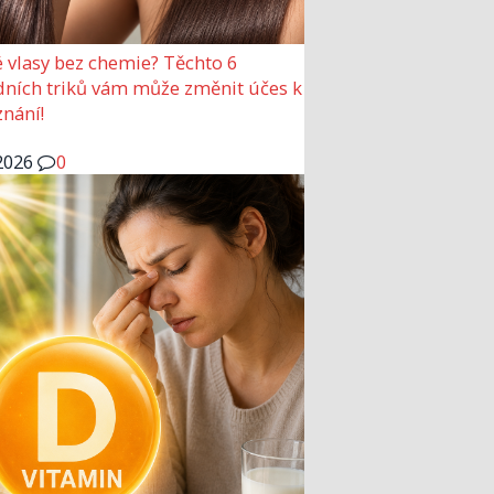
 vlasy bez chemie? Těchto 6
dních triků vám může změnit účes k
nání!
2026
0