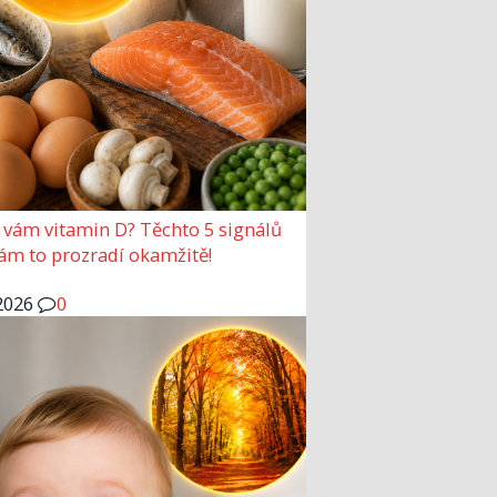
 vám vitamin D? Těchto 5 signálů
vám to prozradí okamžitě!
2026
0