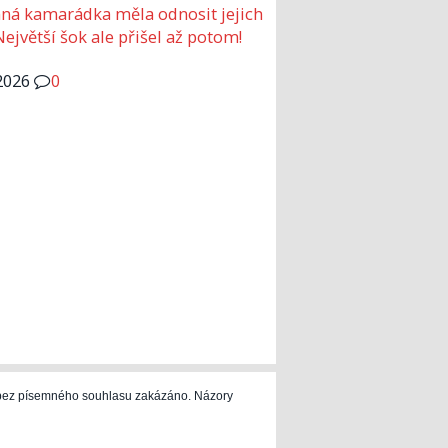
ná kamarádka měla odnosit jejich
Největší šok ale přišel až potom!
2026
0
e bez písemného souhlasu zakázáno. Názory