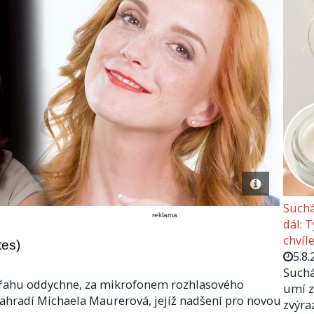
Suchá
reklama
dál: 
chvíle
tes)
5.8.
Suchá
ápřahu oddychne, za mikrofonem rozhlasového
umí z
nahradí Michaela Maurerová, jejíž nadšení pro novou
zvýra