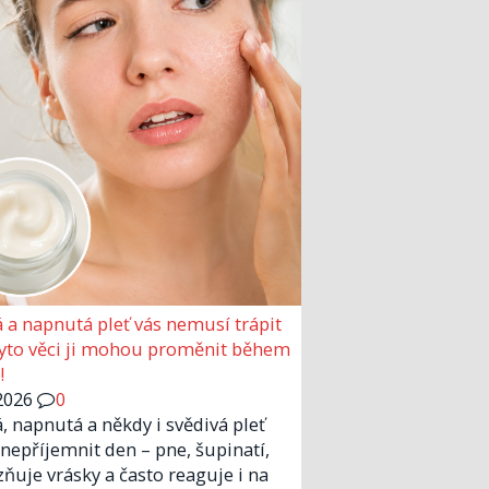
 a napnutá pleť vás nemusí trápit
Tyto věci ji mohou proměnit během
!
2026
0
, napnutá a někdy i svědivá pleť
nepříjemnit den – pne, šupinatí,
zňuje vrásky a často reaguje i na