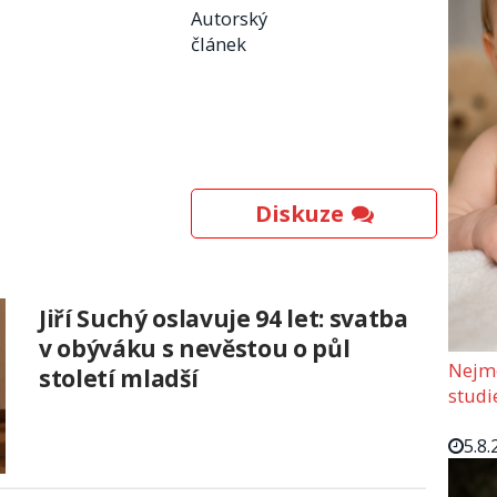
Autorský
článek
Diskuze
Jiří Suchý oslavuje 94 let: svatba
v obýváku s nevěstou o půl
Nejmo
století mladší
studi
5.8.