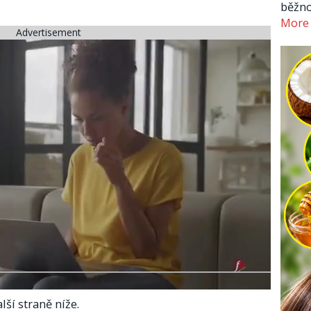
běžno
More
Advertisement
lší straně níže.