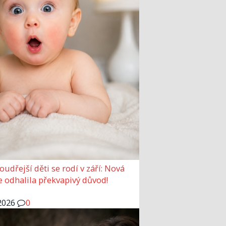
udřejší děti se rodí v září: Nová
e odhalila překvapivý důvod!
2026
0