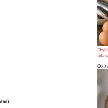
Chybí
těla 
5.8.
otes)