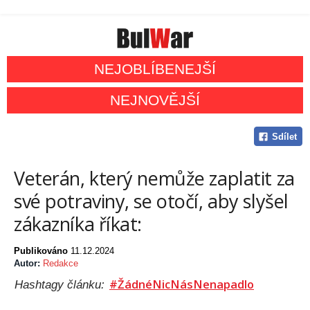
NEJOBLÍBENEJŠÍ
NEJNOVĚJŠÍ
Sdílet
Veterán, který nemůže zaplatit za
své potraviny, se otočí, aby slyšel
zákazníka říkat:
Publikováno
11.12.2024
Autor:
Redakce
#ŽádnéNicNásNenapadlo
Hashtagy článku: