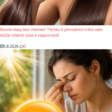
Rovné vlasy bez chemie? Těchto 6 přírodních triků vám
může změnit účes k nepoznání!
5.8.2026
0