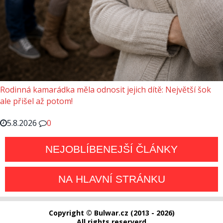
Rodinná kamarádka měla odnosit jejich dítě: Největší šok
ale přišel až potom!
5.8.2026
0
NEJOBLÍBENEJŠÍ ČLÁNKY
NA HLAVNÍ STRÁNKU
Copyright © Bulwar.cz (2013 - 2026)
All rights reserverd