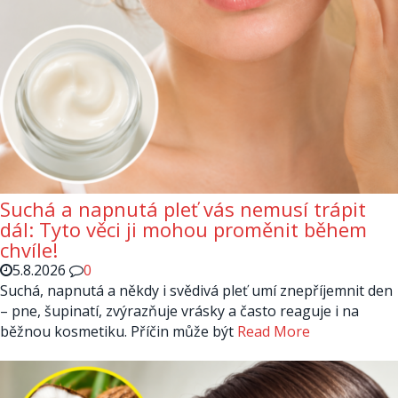
Suchá a napnutá pleť vás nemusí trápit
dál: Tyto věci ji mohou proměnit během
chvíle!
5.8.2026
0
Suchá, napnutá a někdy i svědivá pleť umí znepříjemnit den
– pne, šupinatí, zvýrazňuje vrásky a často reaguje i na
běžnou kosmetiku. Příčin může být
Read More