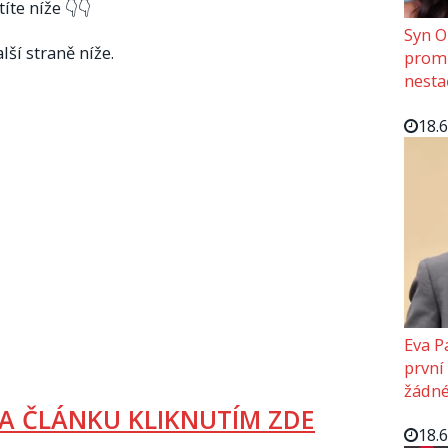
íte níže 👇👇
Syn O
lší straně níže.
promě
nesta
18.
Eva P
první
žádné
A ČLÁNKU KLIKNUTÍM ZDE
18.