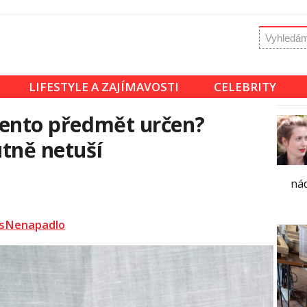
LIFESTYLE A ZAJÍMAVOSTI
CELEBRITY
 tento předmět určen?
utně netuší
ná
sNenapadlo