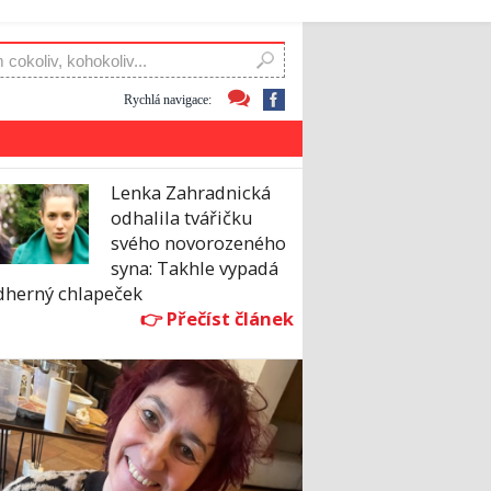
Rychlá navigace:
Lenka Zahradnická
odhalila tvářičku
svého novorozeného
syna: Takhle vypadá
dherný chlapeček