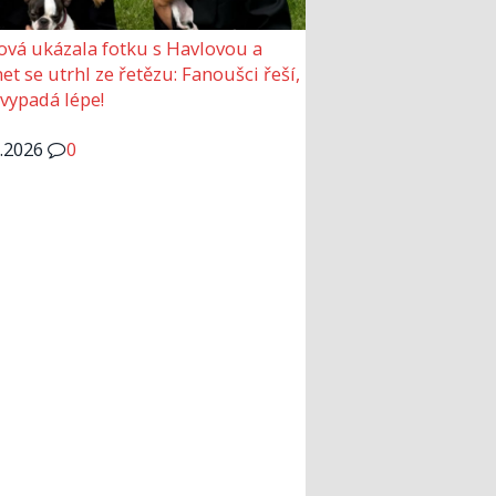
ová ukázala fotku s Havlovou a
et se utrhl ze řetězu: Fanoušci řeší,
 vypadá lépe!
6.2026
0