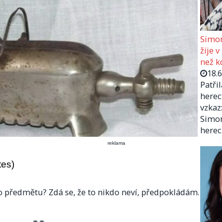
Simon
žije v
než kd
18.
Patři
herec
vzkaz:
Simon
herec
reklama
tes)
o předmětu? Zdá se, že to nikdo neví, předpokládám.