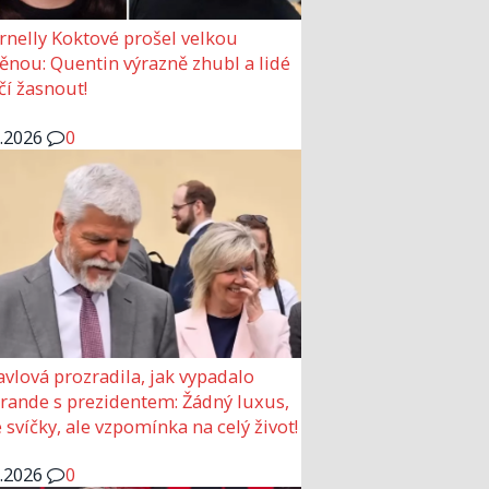
rnelly Koktové prošel velkou
nou: Quentin výrazně zhubl a lidé
čí žasnout!
6.2026
0
avlová prozradila, jak vypadalo
 rande s prezidentem: Žádný luxus,
 svíčky, ale vzpomínka na celý život!
6.2026
0