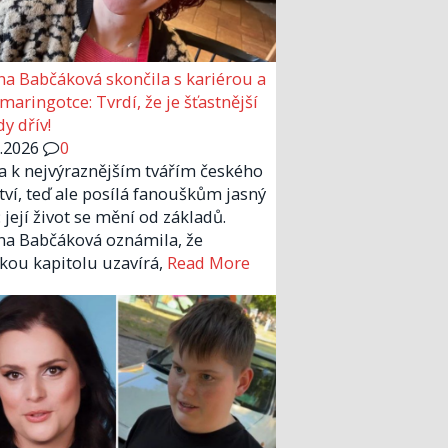
a Babčáková skončila s kariérou a
 maringotce: Tvrdí, že je šťastnější
y dřív!
6.2026
0
la k nejvýraznějším tvářím českého
tví, teď ale posílá fanouškům jasný
 její život se mění od základů.
a Babčáková oznámila, že
kou kapitolu uzavírá,
Read More