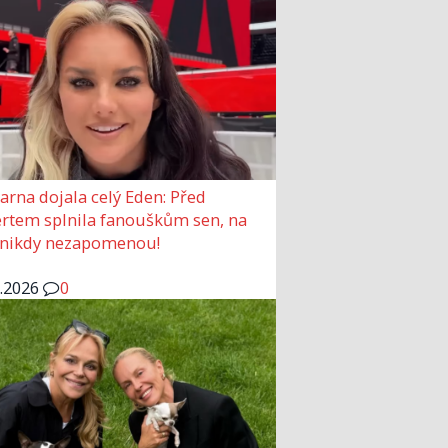
arna dojala celý Eden: Před
rtem splnila fanouškům sen, na
 nikdy nezapomenou!
6.2026
0