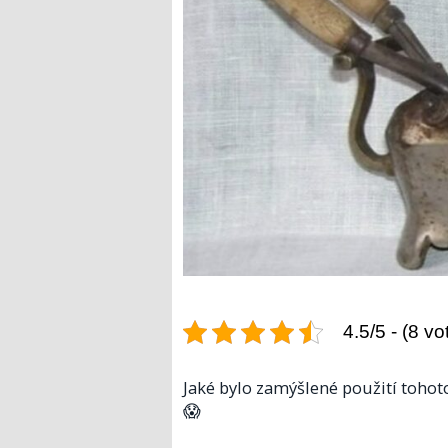
4.5/5 - (8 vo
Jaké bylo zamýšlené použití tohot
😱