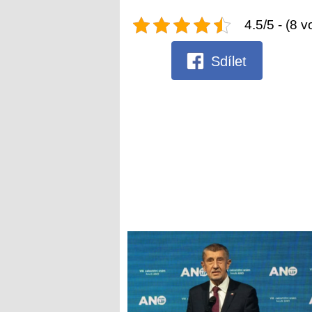
4.5/5 - (8 v
Sdílet