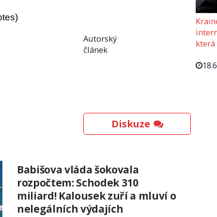
otes)
Krain
intern
Autorský
která
článek
18.
Diskuze
Babišova vláda šokovala
rozpočtem: Schodek 310
miliard! Kalousek zuří a mluví o
nelegálních výdajích