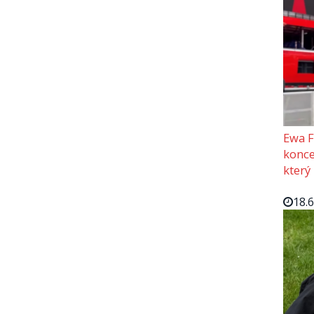
Ewa F
konce
který
18.