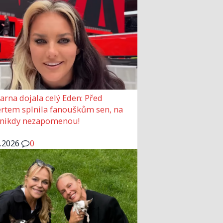
arna dojala celý Eden: Před
rtem splnila fanouškům sen, na
 nikdy nezapomenou!
6.2026
0