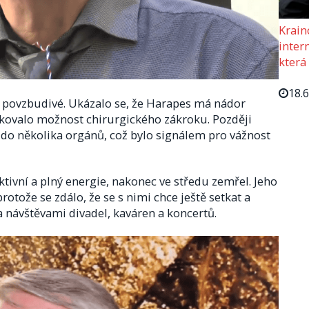
Krain
intern
která
18.
 povzbudivé. Ukázalo se, že Harapes má nádor
ikovalo možnost chirurgického zákroku. Později
il do několika orgánů, což bylo signálem pro vážnost
ktivní a plný energie, nakonec ve středu zemřel. Jeho
protože se zdálo, že se s nimi chce ještě setkat a
a návštěvami divadel, kaváren a koncertů.