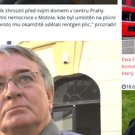
ík zhroutil před svým domem v centru Prahy.
ltní nemocnice v Motole, kde byl umístěn na plicní
 proto mu okamžitě udělali rentgen plic," prozradil
Ewa F
konce
který
18.