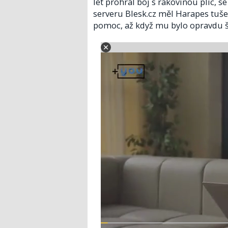
let prohrál boj s rakovinou plic, 
serveru Blesk.cz měl Harapes tuše
pomoc, až když mu bylo opravdu š