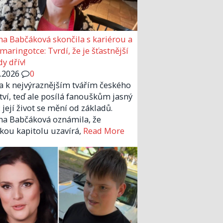
a Babčáková skončila s kariérou a
 maringotce: Tvrdí, že je šťastnější
y dřív!
6.2026
0
la k nejvýraznějším tvářím českého
tví, teď ale posílá fanouškům jasný
 její život se mění od základů.
a Babčáková oznámila, že
kou kapitolu uzavírá,
Read More