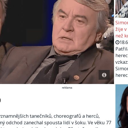
Simon
žije v
než kd
18.
Patři
herec
vzkaz:
Simon
herec
reklama
)
významnějších tanečníků, choreografů a herců,
ný odchod zanechal spousta lidí v šoku. Ve věku 77