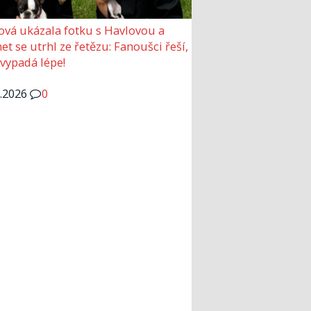
ová ukázala fotku s Havlovou a
et se utrhl ze řetězu: Fanoušci řeší,
 vypadá lépe!
6.2026
0