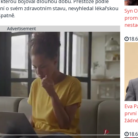
se kterou bojoval dlouhou dobu. Přestože podle
ní o svém zdravotním stavu, nevyhledal lékařskou
Syn O
patně.
promě
nesta
Advertisement
18.
Eva P
první
žádné
18.