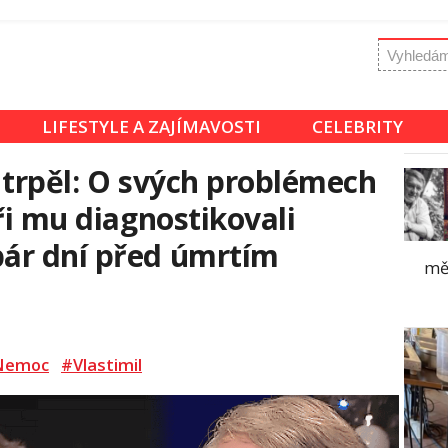
LIFESTYLE A ZAJÍMAVOSTI
CELEBRITY
 trpěl: O svých problémech
ři mu diagnostikovali
ár dní před úmrtím
měl
Nemoc
#Vlastimil