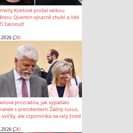
rnelly Koktové prošel velkou
nou: Quentin výrazně zhubl a lidé
čí žasnout!
6.2026
0
avlová prozradila, jak vypadalo
 rande s prezidentem: Žádný luxus,
 svíčky, ale vzpomínka na celý život!
6.2026
0