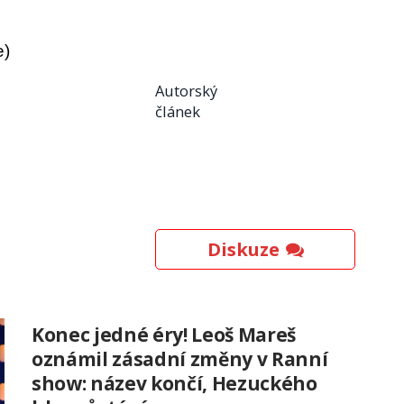
e)
Autorský
článek
Diskuze
Konec jedné éry! Leoš Mareš
oznámil zásadní změny v Ranní
show: název končí, Hezuckého