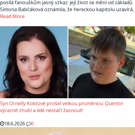
posílá fanouškům jasný vzkaz: její život se mění od základů.
Simona Babčáková oznámila, že hereckou kapitolu uzavírá,
Read More
Syn Ornelly Koktové prošel velkou proměnou: Quentin
výrazně zhubl a lidé nestačí žasnout!
18.6.2026
0