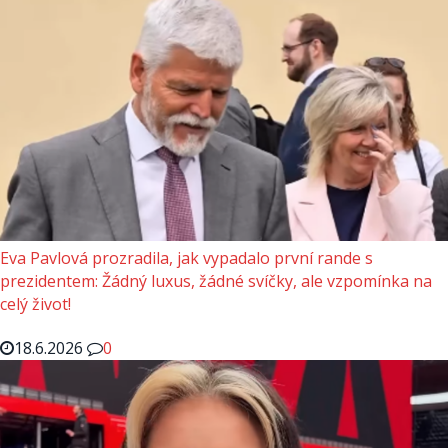
Eva Pavlová prozradila, jak vypadalo první rande s
prezidentem: Žádný luxus, žádné svíčky, ale vzpomínka na
celý život!
18.6.2026
0