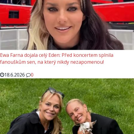
Ewa Farna dojala celý Eden: Před koncertem splnila
fanouškům sen, na který nikdy nezapomenou!
18.6.2026
0