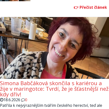
Simona Babčáková skončila s kariérou a
žije v maringotce: Tvrdí, že je šťastnější než
kdy dřív!
18.6.2026
0
Patřila k nejvýraznějším tvářím českého herectví, teď ale