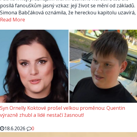
posílá fanouškům jasný vzkaz: její život se mění od základů.
Simona Babčáková oznámila, že hereckou kapitolu uzavírá,
Read More
Syn Ornelly Koktové prošel velkou proměnou: Quentin
výrazně zhubl a lidé nestačí žasnout!
18.6.2026
0