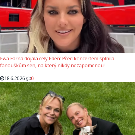
Ewa Farna dojala celý Eden: Před koncertem splnila
fanouškům sen, na který nikdy nezapomenou!
18.6.2026
0