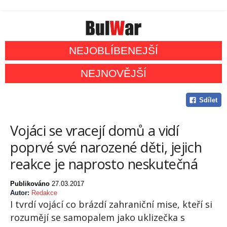
NEJOBLÍBENEJŠÍ
NEJNOVĚJŠÍ
Sdílet
Vojáci se vracejí domů a vidí
poprvé své narozené děti, jejich
reakce je naprosto neskutečná
Publikováno
27.03.2017
Autor:
Redakce
I tvrdí vojácí co brázdí zahraniční mise, kteří si
rozumějí se samopalem jako uklizečka s