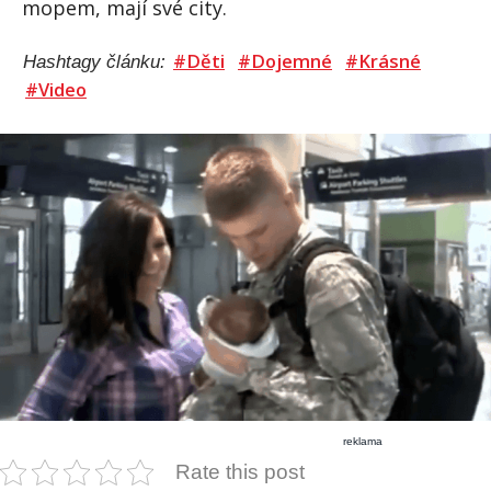
mopem, mají své city.
#Děti
#Dojemné
#Krásné
Hashtagy článku:
#Video
reklama
Rate this post