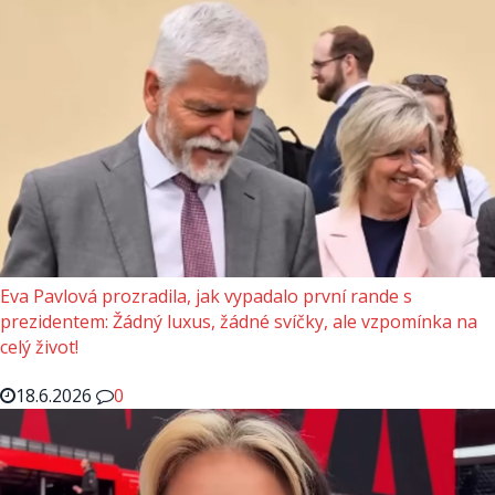
Eva Pavlová prozradila, jak vypadalo první rande s
prezidentem: Žádný luxus, žádné svíčky, ale vzpomínka na
celý život!
18.6.2026
0