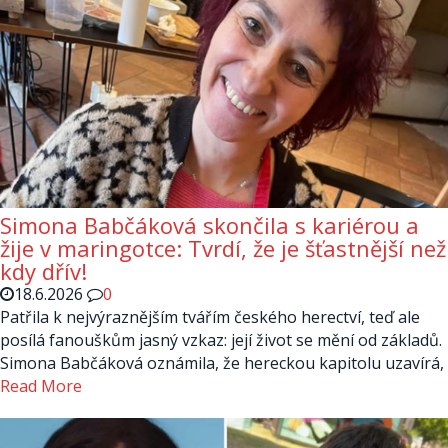
Simona Babčáková skončila s kariérou a
žije v maringotce: Tvrdí, že je šťastnější než
kdy dřív!
18.6.2026
0
Patřila k nejvýraznějším tvářím českého herectví, teď ale
posílá fanouškům jasný vzkaz: její život se mění od základů.
Simona Babčáková oznámila, že hereckou kapitolu uzavírá,
Read More