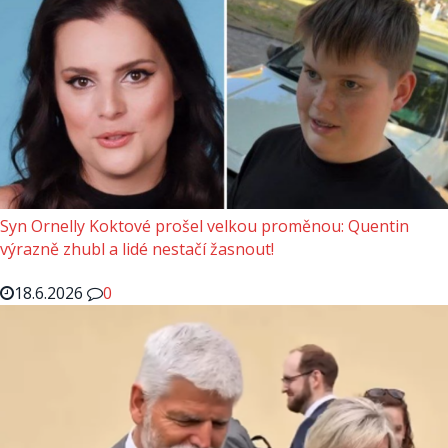
Syn Ornelly Koktové prošel velkou proměnou: Quentin
výrazně zhubl a lidé nestačí žasnout!
18.6.2026
0