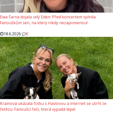
Ewa Farna dojala celý Eden: Před koncertem splnila
fanouškům sen, na který nikdy nezapomenou!
18.6.2026
0
Krainová ukázala fotku s Havlovou a internet se utrhl ze
řetězu: Fanoušci řeší, která vypadá lépe!