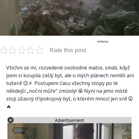
reklama
Rate this post
Všichni se mi, rozvedené svobodné matce, smáli, když
jsem si koupila zašlý byt, ale o mých plánech neměli ani
tušení! 😉🤌 Postupem času všechny stopy po té
někdejší „noční můře“ zmizely! 🤩 Nyní na jeho místě
stojí úžasný třípokojový byt, o kterém mnozí jen sní! 🤫
🔥
Advertisement