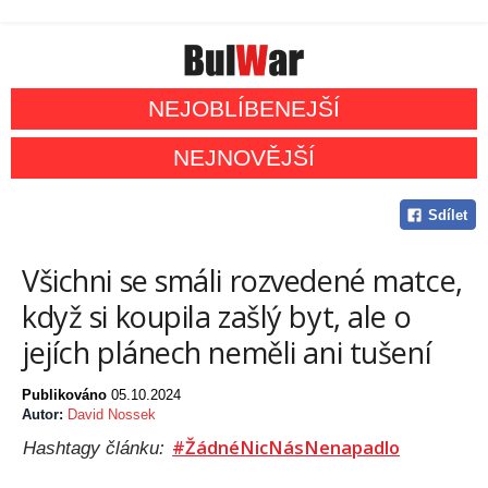
NEJOBLÍBENEJŠÍ
NEJNOVĚJŠÍ
Sdílet
Všichni se smáli rozvedené matce,
když si koupila zašlý byt, ale o
jejích plánech neměli ani tušení
Publikováno
05.10.2024
Autor:
David Nossek
#ŽádnéNicNásNenapadlo
Hashtagy článku: