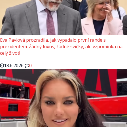
Eva Pavlová prozradila, jak vypadalo první rande s
prezidentem: Žádný luxus, žádné svíčky, ale vzpomínka na
celý život!
18.6.2026
0