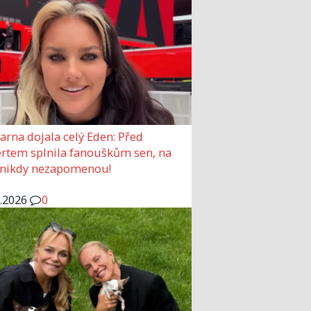
arna dojala celý Eden: Před
rtem splnila fanouškům sen, na
 nikdy nezapomenou!
6.2026
0