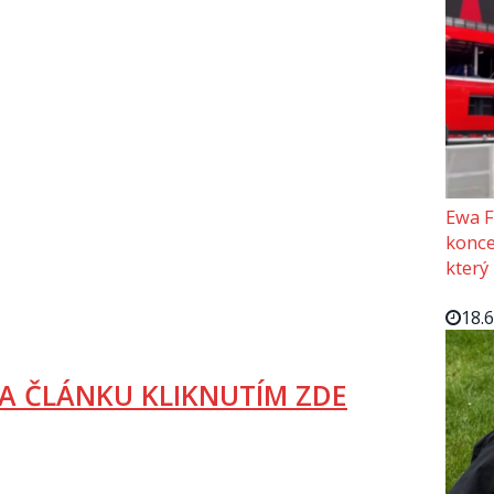
Ewa F
konce
který
18.
A ČLÁNKU KLIKNUTÍM ZDE