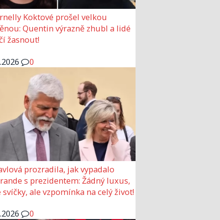
rnelly Koktové prošel velkou
nou: Quentin výrazně zhubl a lidé
čí žasnout!
6.2026
0
avlová prozradila, jak vypadalo
 rande s prezidentem: Žádný luxus,
 svíčky, ale vzpomínka na celý život!
6.2026
0