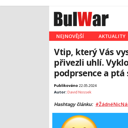
NEJNOVĚJŠÍ
AKTUALITY
Vtip, který Vás vy
přivezli uhlí. Vykl
podprsence a ptá
Publikováno
22.05.2024
Autor:
David Nossek
#ŽádnéNicNá
Hashtagy článku: