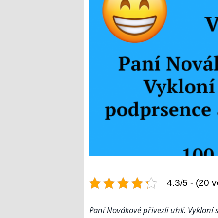
4.3/5 - (20 v
Paní Novákové přivezli uhlí. Vykloní 