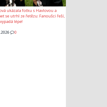
ová ukázala fotku s Havlovou a
et se utrhl ze řetězu: Fanoušci řeší,
 vypadá lépe!
6.2026
0