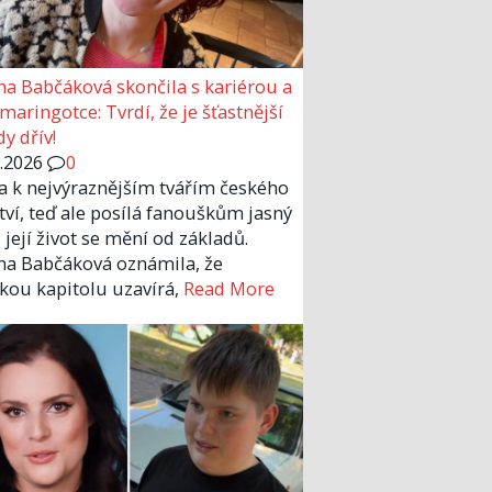
a Babčáková skončila s kariérou a
 maringotce: Tvrdí, že je šťastnější
y dřív!
6.2026
0
la k nejvýraznějším tvářím českého
tví, teď ale posílá fanouškům jasný
 její život se mění od základů.
a Babčáková oznámila, že
kou kapitolu uzavírá,
Read More