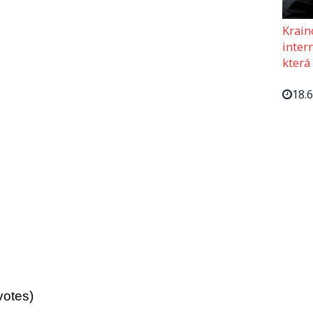
Krain
intern
která
18.
votes)