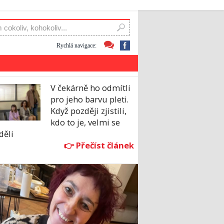
Rychlá navigace:
V čekárně ho odmítli
pro jeho barvu pleti.
Když později zjistili,
kdo to je, velmi se
děli