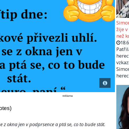
Simon
žije v
než kd
18.
Patři
herec
vzkaz:
Simon
herec
reklama
otes)
se z okna jen v podprsence a ptá se, co to bude stát.