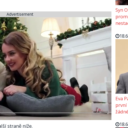
Syn O
Advertisement
promě
nesta
18.
Eva P
první
žádné
18.
lší straně níže.