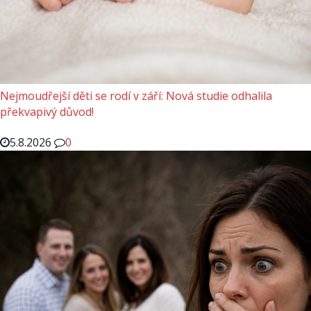
Nejmoudřejší děti se rodí v září: Nová studie odhalila
překvapivý důvod!
5.8.2026
0