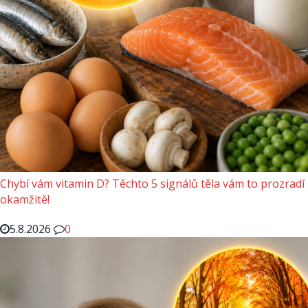
Chybí vám vitamin D? Těchto 5 signálů těla vám to prozradí
okamžitě!
5.8.2026
0