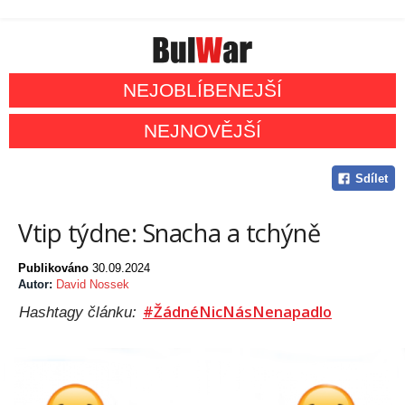
NEJOBLÍBENEJŠÍ
NEJNOVĚJŠÍ
Sdílet
Vtip týdne: Snacha a tchýně
Publikováno
30.09.2024
Autor:
David Nossek
#ŽádnéNicNásNenapadlo
Hashtagy článku: