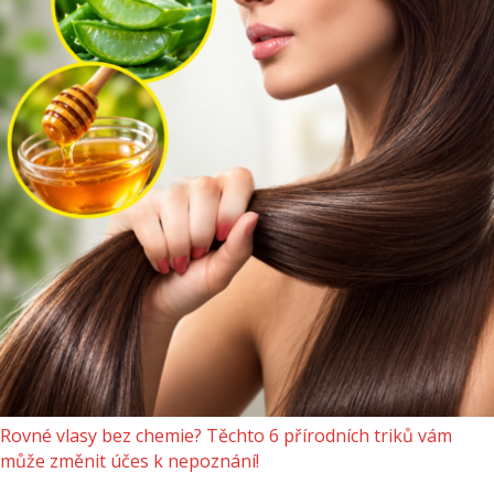
Rovné vlasy bez chemie? Těchto 6 přírodních triků vám
může změnit účes k nepoznání!