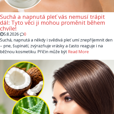
Suchá a napnutá pleť vás nemusí trápit
dál: Tyto věci ji mohou proměnit během
chvíle!
5.8.2026
0
Suchá, napnutá a někdy i svědivá pleť umí znepříjemnit den
– pne, šupinatí, zvýrazňuje vrásky a často reaguje i na
běžnou kosmetiku. Příčin může být
Read More