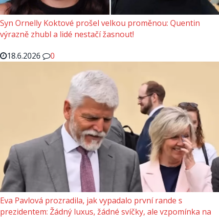
Syn Ornelly Koktové prošel velkou proměnou: Quentin
výrazně zhubl a lidé nestačí žasnout!
18.6.2026
0
Eva Pavlová prozradila, jak vypadalo první rande s
prezidentem: Žádný luxus, žádné svíčky, ale vzpomínka na