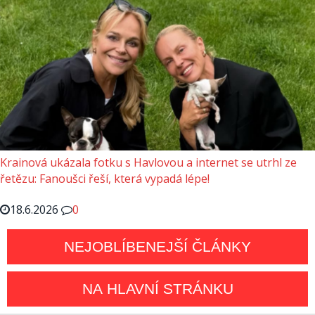
Krainová ukázala fotku s Havlovou a internet se utrhl ze
řetězu: Fanoušci řeší, která vypadá lépe!
18.6.2026
0
NEJOBLÍBENEJŠÍ ČLÁNKY
NA HLAVNÍ STRÁNKU