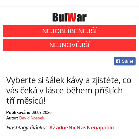
NEJOBLÍBENEJŠÍ
NEJNOVĚJŠÍ
Sdílet
Vyberte si šálek kávy a zjistěte, co
vás čeká v lásce během příštích
tří měsíců!
Publikováno
09.07.2026
Autor:
David Nossek
#ŽádnéNicNásNenapadlo
Hashtagy článku: