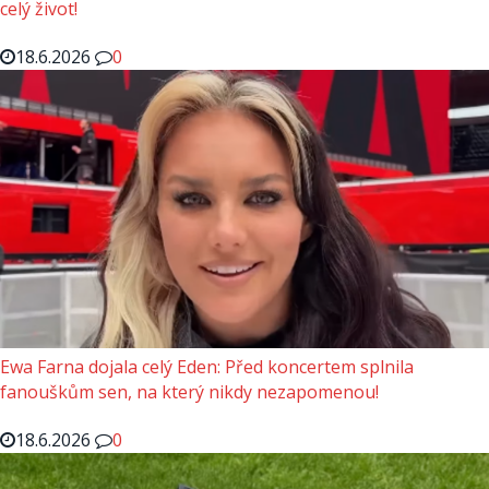
celý život!
18.6.2026
0
Ewa Farna dojala celý Eden: Před koncertem splnila
fanouškům sen, na který nikdy nezapomenou!
18.6.2026
0