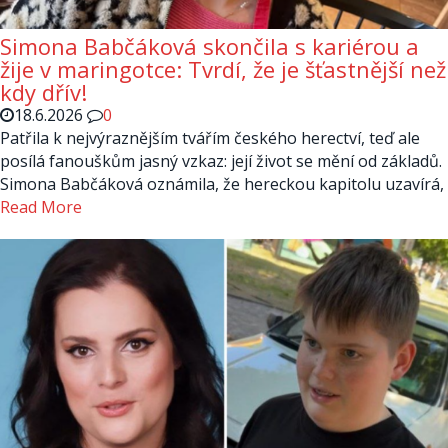
Simona Babčáková skončila s kariérou a
žije v maringotce: Tvrdí, že je šťastnější než
kdy dřív!
18.6.2026
0
Patřila k nejvýraznějším tvářím českého herectví, teď ale
posílá fanouškům jasný vzkaz: její život se mění od základů.
Simona Babčáková oznámila, že hereckou kapitolu uzavírá,
Read More