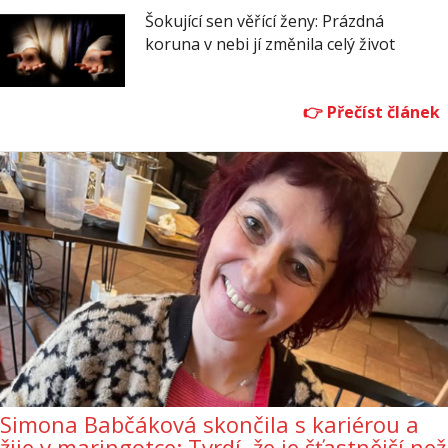
Šokující sen věřící ženy: Prázdná
koruna v nebi jí změnila celý život
Simona Babčáková skončila s kariérou a
žije v maringotce: Tvrdí, že je šťastnější než