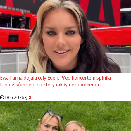
Ewa Farna dojala celý Eden: Před koncertem splnila
fanouškům sen, na který nikdy nezapomenou!
18.6.2026
0