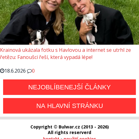
Krainová ukázala fotku s Havlovou a internet se utrhl ze
řetězu: Fanoušci řeší, která vypadá lépe!
18.6.2026
0
NEJOBLÍBENEJŠÍ ČLÁNKY
NA HLAVNÍ STRÁNKU
Copyright © Bulwar.cz (2013 - 2026)
All rights reserverd
-
kontakt
použití cookies