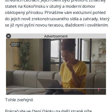
středních Čechách. Jejich cílem bylo přetvořit zchátralý
statek na Kokořínsku v útulný a moderní domov
obklopený přírodou. Přinášíme vám exkluzivní pohled
do jejich nově zrekonstruovaného sídla a zahrady, který
se již nyní pyšní novou terasou, dlaždicemi i osvětlením.
Advertisement
Tohle zveřejnil.
Pokračujte ve čtení článku na další straně níže.