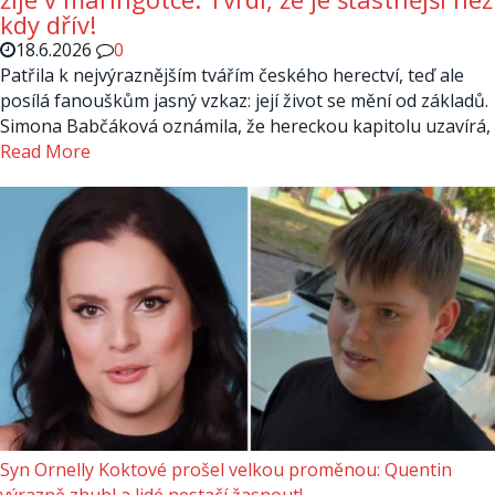
kdy dřív!
18.6.2026
0
Patřila k nejvýraznějším tvářím českého herectví, teď ale
posílá fanouškům jasný vzkaz: její život se mění od základů.
Simona Babčáková oznámila, že hereckou kapitolu uzavírá,
Read More
Syn Ornelly Koktové prošel velkou proměnou: Quentin