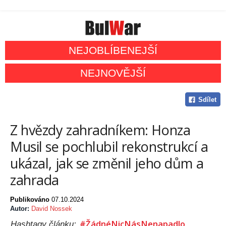
NEJOBLÍBENEJŠÍ
NEJNOVĚJŠÍ
Sdílet
Z hvězdy zahradníkem: Honza
Musil se pochlubil rekonstrukcí a
ukázal, jak se změnil jeho dům a
zahrada
Publikováno
07.10.2024
Autor:
David Nossek
#ŽádnéNicNásNenapadlo
Hashtagy článku: