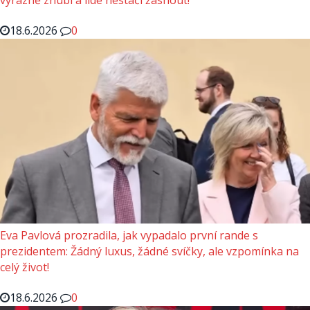
výrazně zhubl a lidé nestačí žasnout!
18.6.2026
0
Eva Pavlová prozradila, jak vypadalo první rande s
prezidentem: Žádný luxus, žádné svíčky, ale vzpomínka na
celý život!
18.6.2026
0