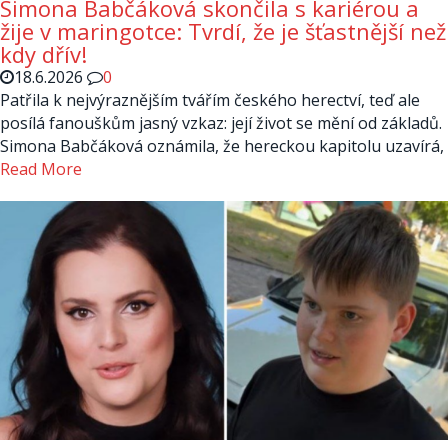
Simona Babčáková skončila s kariérou a
žije v maringotce: Tvrdí, že je šťastnější než
kdy dřív!
18.6.2026
0
Patřila k nejvýraznějším tvářím českého herectví, teď ale
posílá fanouškům jasný vzkaz: její život se mění od základů.
Simona Babčáková oznámila, že hereckou kapitolu uzavírá,
Read More