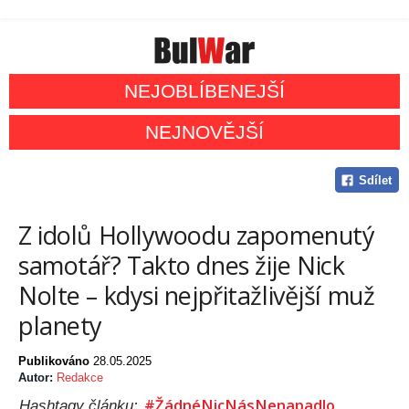
NEJOBLÍBENEJŠÍ
NEJNOVĚJŠÍ
Sdílet
Z idolů Hollywoodu zapomenutý
samotář? Takto dnes žije Nick
Nolte – kdysi nejpřitažlivější muž
planety
Publikováno
28.05.2025
Autor:
Redakce
#ŽádnéNicNásNenapadlo
Hashtagy článku: