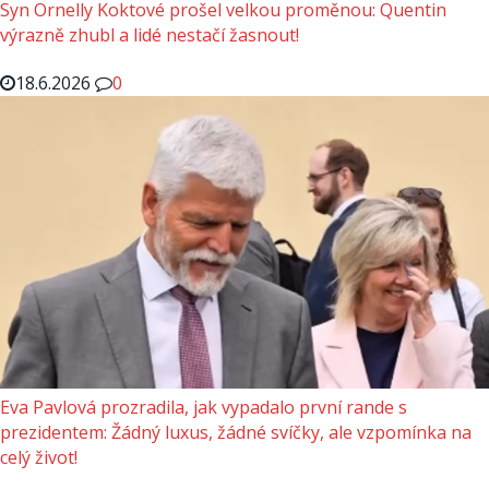
Syn Ornelly Koktové prošel velkou proměnou: Quentin
výrazně zhubl a lidé nestačí žasnout!
18.6.2026
0
Eva Pavlová prozradila, jak vypadalo první rande s
prezidentem: Žádný luxus, žádné svíčky, ale vzpomínka na
celý život!