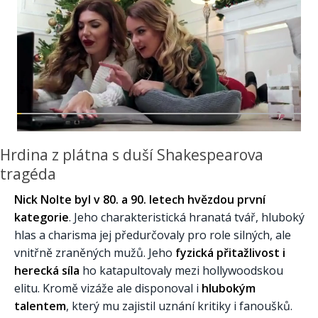
Hrdina z plátna s duší Shakespearova
tragéda
Nick Nolte byl v 80. a 90. letech hvězdou první
kategorie
. Jeho charakteristická hranatá tvář, hluboký
hlas a charisma jej předurčovaly pro role silných, ale
vnitřně zraněných mužů. Jeho
fyzická přitažlivost i
herecká síla
ho katapultovaly mezi hollywoodskou
elitu. Kromě vizáže ale disponoval i
hlubokým
talentem
, který mu zajistil uznání kritiky i fanoušků.