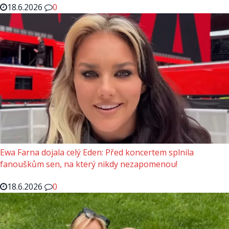
18.6.2026
0
Ewa Farna dojala celý Eden: Před koncertem splnila
fanouškům sen, na který nikdy nezapomenou!
18.6.2026
0