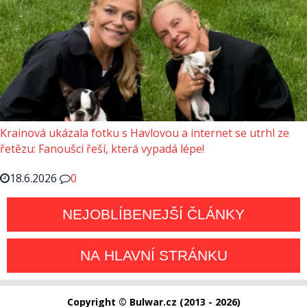
Krainová ukázala fotku s Havlovou a internet se utrhl ze
řetězu: Fanoušci řeší, která vypadá lépe!
18.6.2026
0
NEJOBLÍBENEJŠÍ ČLÁNKY
NA HLAVNÍ STRÁNKU
Copyright © Bulwar.cz (2013 - 2026)