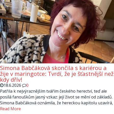
Simona Babčáková skončila s kariérou a
žije v maringotce: Tvrdí, že je šťastnější než
kdy dřív!
18.6.2026
0
Patřila k nejvýraznějším tvářím českého herectví, teď ale
posílá fanouškům jasný vzkaz: její život se mění od základů.
Simona Babčáková oznámila, že hereckou kapitolu uzavírá,
Read More