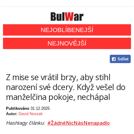
NEJOBLÍBENEJŠÍ
NEJNOVĚJŠÍ
Sdílet
Z mise se vrátil brzy, aby stihl
narození své dcery. Když vešel do
manželčina pokoje, nechápal
Publikováno
31.12.2025
Autor:
David Nossek
#ŽádnéNicNásNenapadlo
Hashtagy článku: