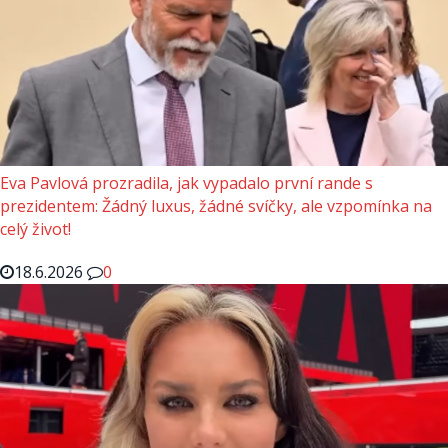
Eva Pavlová prozradila, jak vypadalo první rande s
prezidentem: Žádný luxus, žádné svíčky, ale vzpomínka na
celý život!
18.6.2026
0