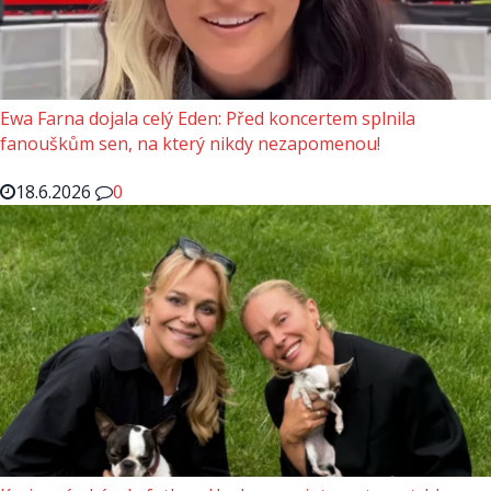
Ewa Farna dojala celý Eden: Před koncertem splnila
fanouškům sen, na který nikdy nezapomenou!
18.6.2026
0