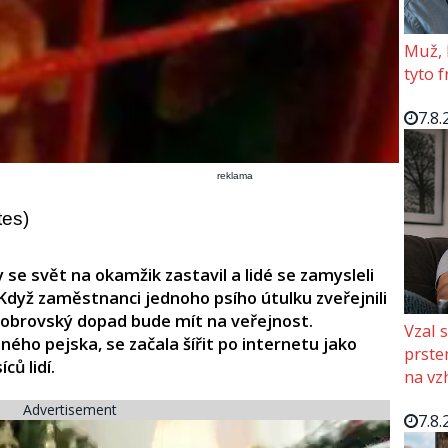
Muž, 
tyto f
7.8.
reklama
tes)
 se svět na okamžik zastavil a lidé se zamysleli
 Když zaměstnanci jednoho psího útulku zveřejnili
ak obrovský dopad bude mít na veřejnost.
Vzal 
ého pejska, se začala šířit po internetu jako
prste
ců lidí.
na vz
Advertisement
7.8.