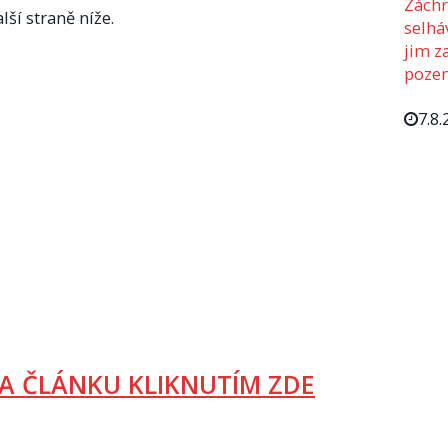
Záchr
lší straně níže.
selhá
jim z
pozem
7.8.
A ČLÁNKU KLIKNUTÍM ZDE