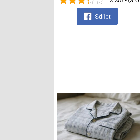
3.3/5 - (3 v
Sdílet