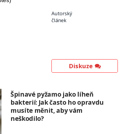
otes)
Autorský
článek
Diskuze
Špinavé pyžamo jako líheň
bakterií: Jak často ho opravdu
musíte měnit, aby vám
neškodilo?