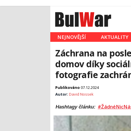
NEJNOVĚJŠÍ
AKTUALITY
Záchrana na posled
domov díky sociál
fotografie zachrán
Publikováno
07.12.2024
Autor:
David Nossek
#ŽádnéNicNá
Hashtagy článku: