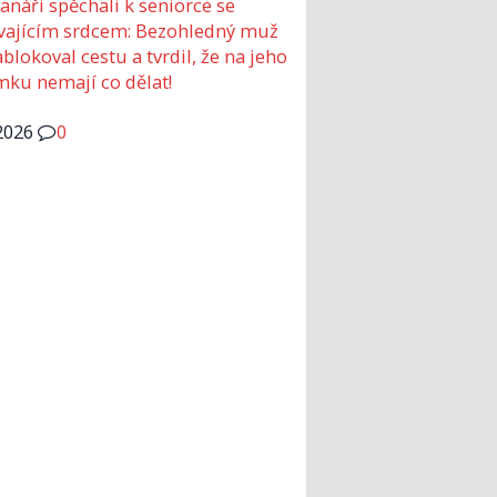
anáři spěchali k seniorce se
vajícím srdcem: Bezohledný muž
ablokoval cestu a tvrdil, že na jeho
ku nemají co dělat!
2026
0