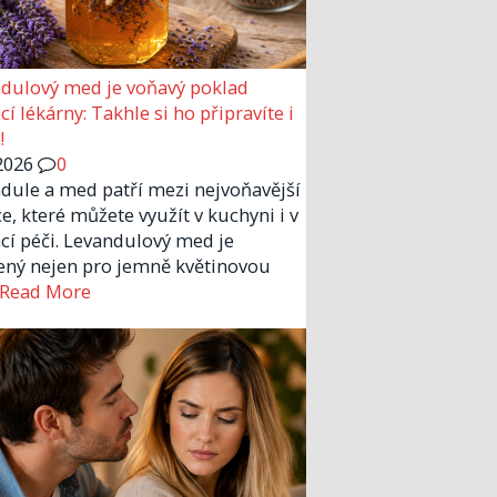
dulový med je voňavý poklad
í lékárny: Takhle si ho připravíte i
!
2026
0
dule a med patří mezi nejvoňavější
ce, které můžete využít v kuchyni i v
í péči. Levandulový med je
ený nejen pro jemně květinovou
Read More