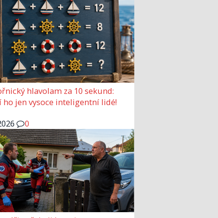
nický hlavolam za 10 sekund:
 ho jen vysoce inteligentní lidé!
2026
0