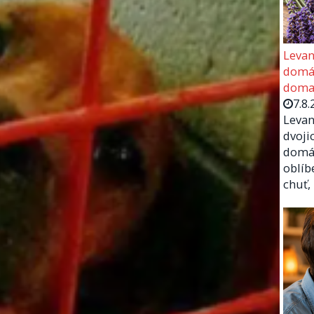
Levan
domác
doma
7.8.
Levan
dvoji
domác
oblíb
chuť,