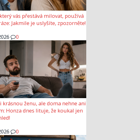
který vás přestává milovat, používá
ráze: Jakmile je uslyšíte, zpozorněte!
2026
0
si krásnou ženu, ale doma nehne ani
m: Honza dnes lituje, že koukal jen
hled!
2026
0