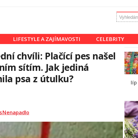
LIFESTYLE A ZAJÍMAVOSTI
CELEBRITY
ní chvíli: Plačící pes našel
ním sítím. Jak jediná
ila psa z útulku?
líp
sNenapadlo