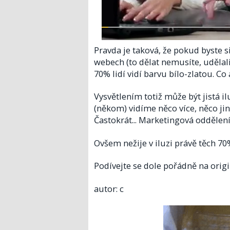
Pravda je taková, že pokud byste si
webech (to dělat nemusíte, udělali 
70% lidí vidí barvu bílo-zlatou. Co a
Vysvětlením totiž může být jistá i
(někom) vidíme něco více, něco jin
Častokrát... Marketingová oddělení
Ovšem nežije v iluzi právě těch 70%
Podívejte se dole pořádně na origin
autor: c