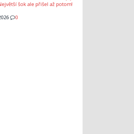
Největší šok ale přišel až potom!
2026
0