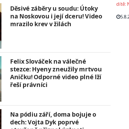
dítě: 
Děsivé záběry u soudu: Útoky
na Noskovou i její dceru! Video
5.8.
mrazilo krev v žilách
Felix Slováček na válečné
stezce: Hyeny zneužily mrtvou
Aničku! Odporné video plné lží
řeší právníci
Na pódiu září, doma bojuje o
dech: Vojta Dyk poprvé