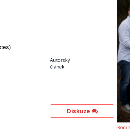
otes)
Autorský
článek
Diskuze
Rodin