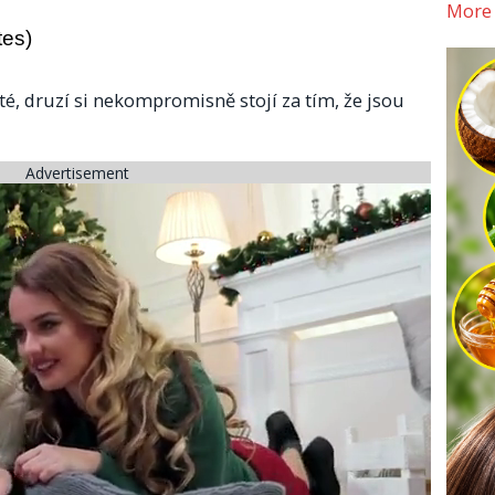
More
tes)
laté, druzí si nekompromisně stojí za tím, že jsou
Advertisement