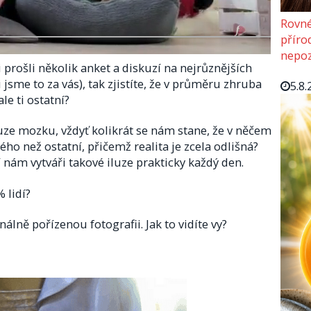
Rovné
příro
nepoz
 prošli několik anket a diskuzí na nejrůznějších
jsme to za vás), tak zjistíte, že v průměru zhruba
5.8.
le ti ostatní?
luze mozku, vždyť kolikrát se nám stane, že v něčem
ého než ostatní, přičemž realita je zcela odlišná?
 nám vytváři takové iluze prakticky každý den.
 lidí?
álně pořízenou fotografii. Jak to vidíte vy?