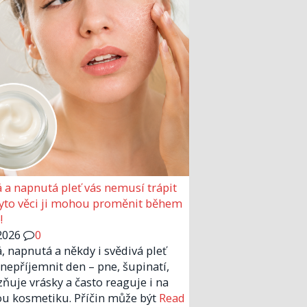
 a napnutá pleť vás nemusí trápit
Tyto věci ji mohou proměnit během
!
2026
0
, napnutá a někdy i svědivá pleť
nepříjemnit den – pne, šupinatí,
zňuje vrásky a často reaguje i na
u kosmetiku. Příčin může být
Read