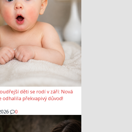
udřejší děti se rodí v září: Nová
e odhalila překvapivý důvod!
2026
0