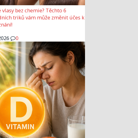
 vlasy bez chemie? Těchto 6
dních triků vám může změnit účes k
nání!
2026
0