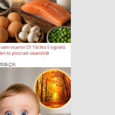
 vám vitamin D? Těchto 5 signálů
vám to prozradí okamžitě!
2026
0