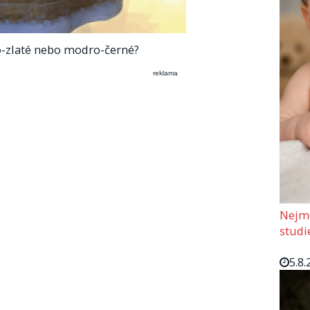
o-zlaté nebo modro-černé?
reklama
Nejmo
studi
5.8.