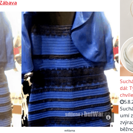
Zábava
Suchá
dál: 
chvíle
5.8.
Suchá
umí z
zvýra
běžno
reklama