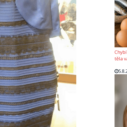
Chybí
těla 
5.8.