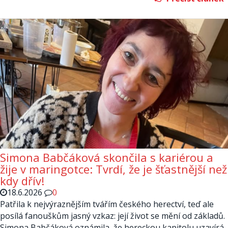
Simona Babčáková skončila s kariérou a
žije v maringotce: Tvrdí, že je šťastnější než
kdy dřív!
18.6.2026
0
Patřila k nejvýraznějším tvářím českého herectví, teď ale
posílá fanouškům jasný vzkaz: její život se mění od základů.
Simona Babčáková oznámila, že hereckou kapitolu uzavírá,