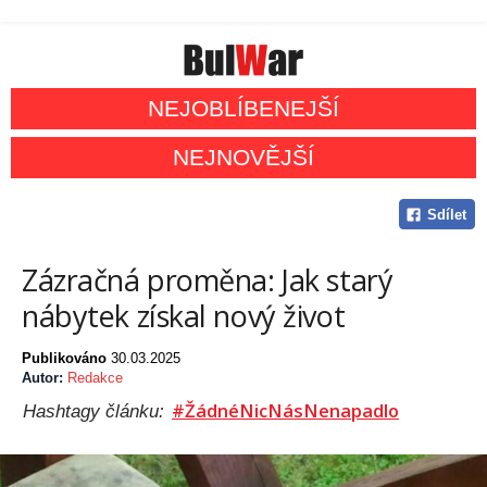
NEJOBLÍBENEJŠÍ
NEJNOVĚJŠÍ
Sdílet
Zázračná proměna: Jak starý
nábytek získal nový život
Publikováno
30.03.2025
Autor:
Redakce
#ŽádnéNicNásNenapadlo
Hashtagy článku: