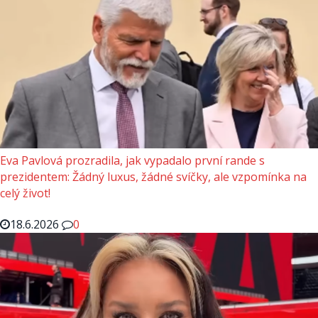
Eva Pavlová prozradila, jak vypadalo první rande s
prezidentem: Žádný luxus, žádné svíčky, ale vzpomínka na
celý život!
18.6.2026
0