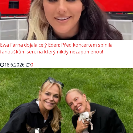
Ewa Farna dojala celý Eden: Před koncertem splnila
fanouškům sen, na který nikdy nezapomenou!
18.6.2026
0