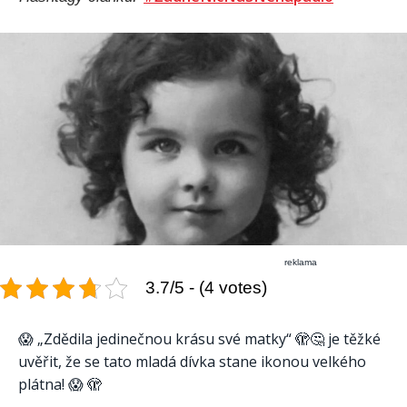
reklama
3.7/5 - (4 votes)
😱 „Zdědila jedinečnou krásu své matky“ 🫣🤔 je těžké
uvěřit, že se tato mladá dívka stane ikonou velkého
plátna! 😱 🫣