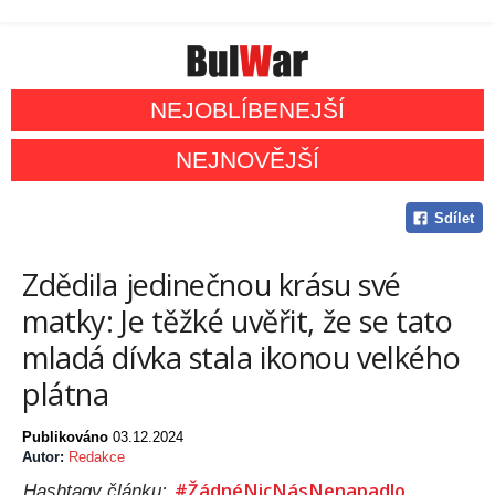
NEJOBLÍBENEJŠÍ
NEJNOVĚJŠÍ
Sdílet
Zdědila jedinečnou krásu své
matky: Je těžké uvěřit, že se tato
mladá dívka stala ikonou velkého
plátna
Publikováno
03.12.2024
Autor:
Redakce
#ŽádnéNicNásNenapadlo
Hashtagy článku: