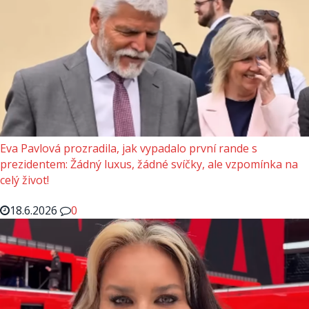
Eva Pavlová prozradila, jak vypadalo první rande s
prezidentem: Žádný luxus, žádné svíčky, ale vzpomínka na
celý život!
18.6.2026
0