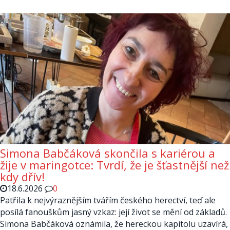
Simona Babčáková skončila s kariérou a
žije v maringotce: Tvrdí, že je šťastnější než
kdy dřív!
18.6.2026
0
Patřila k nejvýraznějším tvářím českého herectví, teď ale
posílá fanouškům jasný vzkaz: její život se mění od základů.
Simona Babčáková oznámila, že hereckou kapitolu uzavírá,