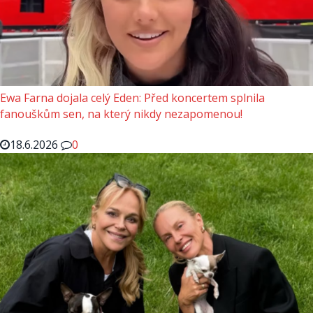
Ewa Farna dojala celý Eden: Před koncertem splnila
fanouškům sen, na který nikdy nezapomenou!
18.6.2026
0