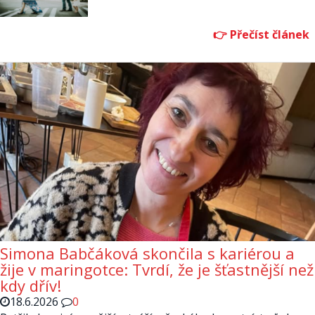
Simona Babčáková skončila s kariérou a
žije v maringotce: Tvrdí, že je šťastnější než
kdy dřív!
18.6.2026
0