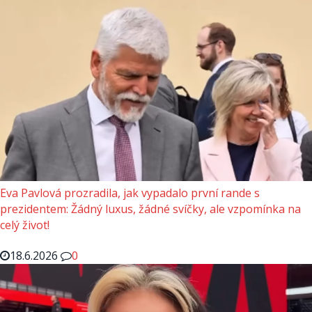
Eva Pavlová prozradila, jak vypadalo první rande s
prezidentem: Žádný luxus, žádné svíčky, ale vzpomínka na
celý život!
18.6.2026
0