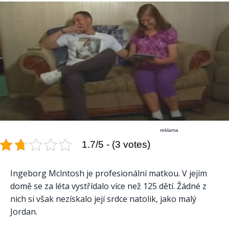
reklama
1.7/5 - (3 votes)
Ingeborg Mclntosh je profesionální matkou. V jejím
domě se za léta vystřídalo více než 125 dětí. Žádné z
nich si však nezískalo její srdce natolik, jako malý
Jordan.