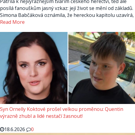
Patřila k nejvýraznějším tvářím českého herectví, teď ale
posílá fanouškům jasný vzkaz: její život se mění od základů.
Simona Babčáková oznámila, že hereckou kapitolu uzavírá,
Read More
Syn Ornelly Koktové prošel velkou proměnou: Quentin
výrazně zhubl a lidé nestačí žasnout!
18.6.2026
0