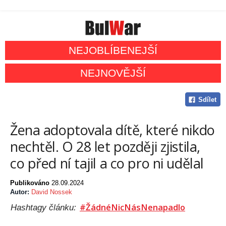
NEJOBLÍBENEJŠÍ
NEJNOVĚJŠÍ
Sdílet
Žena adoptovala dítě, které nikdo
nechtěl. O 28 let později zjistila,
co před ní tajil a co pro ni udělal
Publikováno
28.09.2024
Autor:
David Nossek
#ŽádnéNicNásNenapadlo
Hashtagy článku: