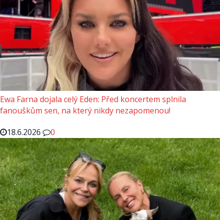
Ewa Farna dojala celý Eden: Před koncertem splnila
fanouškům sen, na který nikdy nezapomenou!
18.6.2026
0