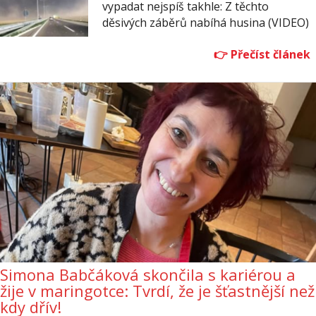
vypadat nejspíš takhle: Z těchto
děsivých záběrů nabíhá husina (VIDEO)
Simona Babčáková skončila s kariérou a
žije v maringotce: Tvrdí, že je šťastnější než
kdy dřív!