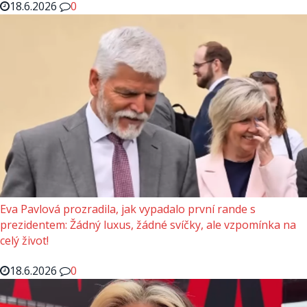
18.6.2026
0
Eva Pavlová prozradila, jak vypadalo první rande s
prezidentem: Žádný luxus, žádné svíčky, ale vzpomínka na
celý život!
18.6.2026
0