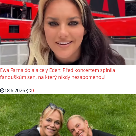
Ewa Farna dojala celý Eden: Před koncertem splnila
fanouškům sen, na který nikdy nezapomenou!
18.6.2026
0