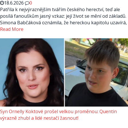
18.6.2026
0
Patřila k nejvýraznějším tvářím českého herectví, teď ale
posílá fanouškům jasný vzkaz: její život se mění od základů.
Simona Babčáková oznámila, že hereckou kapitolu uzavírá,
Read More
Syn Ornelly Koktové prošel velkou proměnou: Quentin
výrazně zhubl a lidé nestačí žasnout!