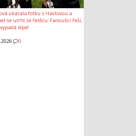
ová ukázala fotku s Havlovou a
et se utrhl ze řetězu: Fanoušci řeší,
 vypadá lépe!
6.2026
0