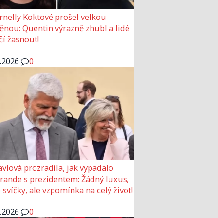
rnelly Koktové prošel velkou
nou: Quentin výrazně zhubl a lidé
čí žasnout!
6.2026
0
avlová prozradila, jak vypadalo
 rande s prezidentem: Žádný luxus,
 svíčky, ale vzpomínka na celý život!
6.2026
0