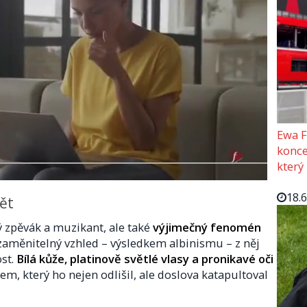
Ewa F
konce
který
18.
vět
ný zpěvák a muzikant, ale také
výjimečný fenomén
ezaměnitelný vzhled – výsledkem albinismu – z něj
st.
Bílá kůže, platinově světlé vlasy a pronikavé oči
em, který ho nejen odlišil, ale doslova katapultoval