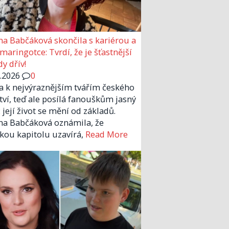
a Babčáková skončila s kariérou a
 maringotce: Tvrdí, že je šťastnější
y dřív!
6.2026
0
la k nejvýraznějším tvářím českého
tví, teď ale posílá fanouškům jasný
 její život se mění od základů.
a Babčáková oznámila, že
kou kapitolu uzavírá,
Read More