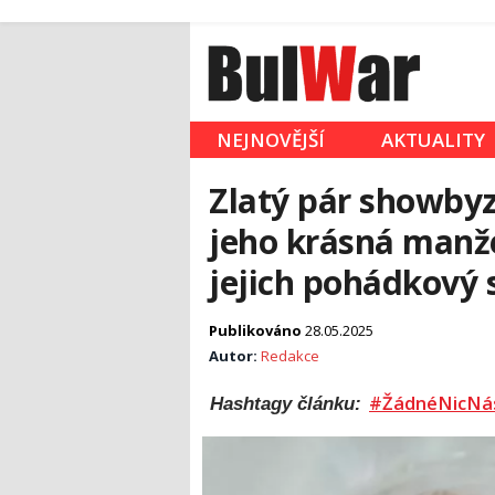
NEJNOVĚJŠÍ
AKTUALITY
Zlatý pár showbyzn
jeho krásná manž
jejich pohádkový 
Publikováno
28.05.2025
Autor:
Redakce
#ŽádnéNicNá
Hashtagy článku: