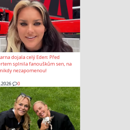
arna dojala celý Eden: Před
rtem splnila fanouškům sen, na
 nikdy nezapomenou!
6.2026
0