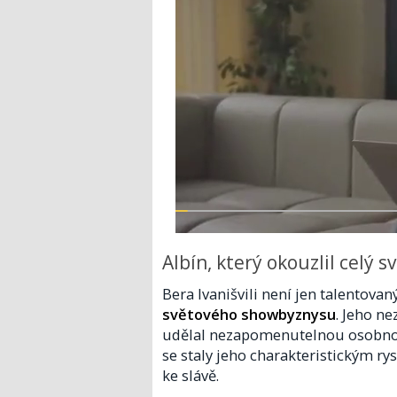
Albín, který okouzlil celý s
Bera Ivanišvili není jen talentova
světového showbyznysu
. Jeho n
udělal nezapomenutelnou osobno
se staly jeho charakteristickým rys
ke slávě.