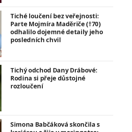
Tiché loučení bez veřejnosti:
Parte Mojmíra Maděriče (†70)
odhalilo dojemné detaily jeho
posledních chvil
Tichý odchod Dany Drábové:
Rodina si přeje důstojné
rozloučení
Simona Babčáková skončila s