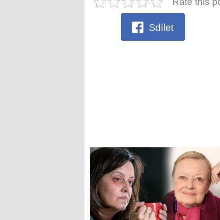
Rate this p
Sdílet