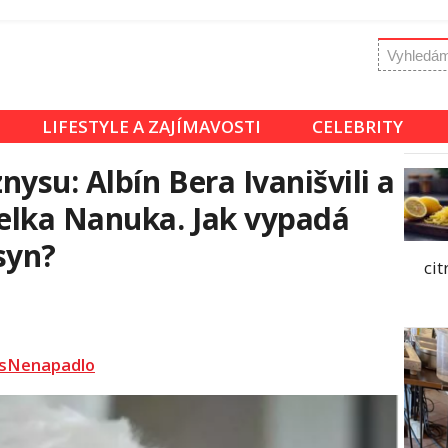
LIFESTYLE A ZAJÍMAVOSTI
CELEBRITY
ysu: Albín Bera Ivanišvili a
elka Nanuka. Jak vypadá
syn?
ci
sNenapadlo