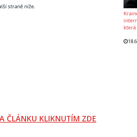
lší straně níže.
Krain
intern
která
18.
A ČLÁNKU KLIKNUTÍM ZDE