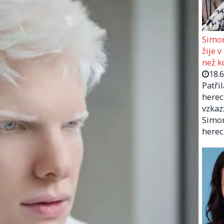
Simon
žije v
než kd
18.
Patři
herec
vzkaz:
Simon
herec