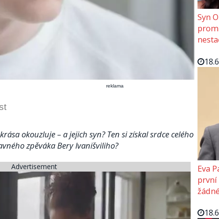
Syn O
promě
nesta
18.
reklama
st
í krása okouzluje – a jejich syn? Ten si získal srdce celého
avného zpěváka Bery Ivanišviliho?
Advertisement
Eva P
první
žádné
18.