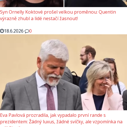
Syn Ornelly Koktové prošel velkou proměnou: Quentin
výrazně zhubl a lidé nestačí žasnout!
18.6.2026
0
Eva Pavlová prozradila, jak vypadalo první rande s
prezidentem: Žádný luxus, žádné svíčky, ale vzpomínka na