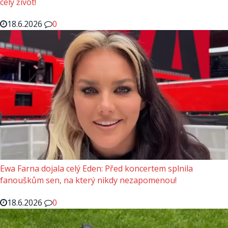
celý život!
18.6.2026
0
Ewa Farna dojala celý Eden: Před koncertem splnila
fanouškům sen, na který nikdy nezapomenou!
18.6.2026
0