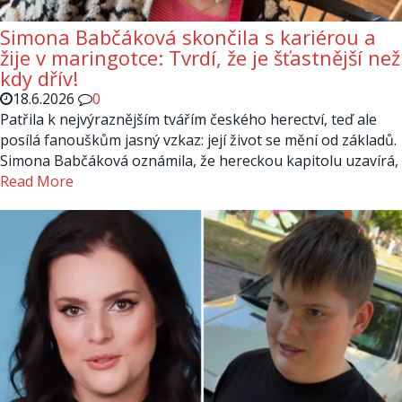
Simona Babčáková skončila s kariérou a
žije v maringotce: Tvrdí, že je šťastnější než
kdy dřív!
18.6.2026
0
Patřila k nejvýraznějším tvářím českého herectví, teď ale
posílá fanouškům jasný vzkaz: její život se mění od základů.
Simona Babčáková oznámila, že hereckou kapitolu uzavírá,
Read More