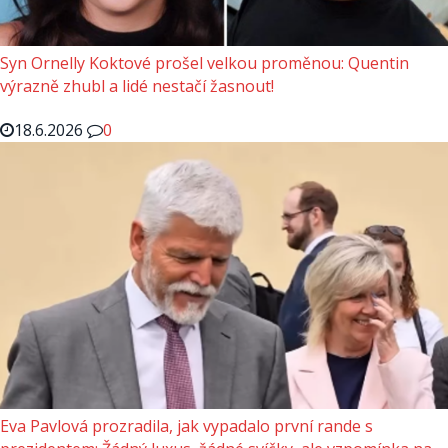
Syn Ornelly Koktové prošel velkou proměnou: Quentin
výrazně zhubl a lidé nestačí žasnout!
18.6.2026
0
Eva Pavlová prozradila, jak vypadalo první rande s