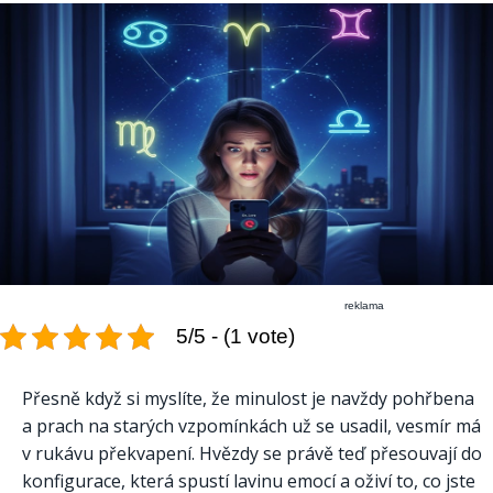
reklama
5/5 - (1 vote)
Přesně když si myslíte, že minulost je navždy pohřbena
a prach na starých vzpomínkách už se usadil, vesmír má
v rukávu překvapení. Hvězdy se právě teď přesouvají do
konfigurace, která spustí lavinu emocí a oživí to, co jste