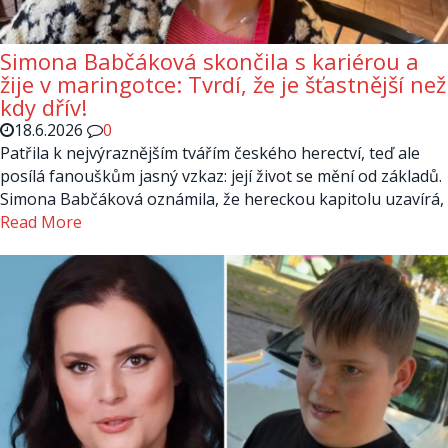
Simona Babčáková skončila s kariérou a
žije v maringotce: Tvrdí, že je šťastnější než
kdy dřív!
18.6.2026
0
Patřila k nejvýraznějším tvářím českého herectví, teď ale
posílá fanouškům jasný vzkaz: její život se mění od základů.
Simona Babčáková oznámila, že hereckou kapitolu uzavírá,
Read More