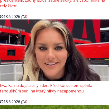
prezidentem: Žádný luxus, žádné svíčky, ale vzpomínka na
celý život!
18.6.2026
0
Ewa Farna dojala celý Eden: Před koncertem splnila
fanouškům sen, na který nikdy nezapomenou!
18.6.2026
0