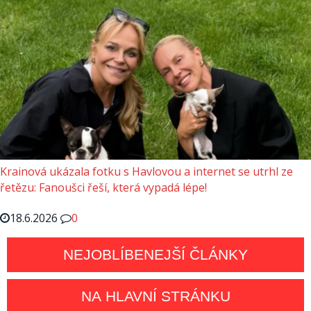
Krainová ukázala fotku s Havlovou a internet se utrhl ze
řetězu: Fanoušci řeší, která vypadá lépe!
18.6.2026
0
NEJOBLÍBENEJŠÍ ČLÁNKY
NA HLAVNÍ STRÁNKU