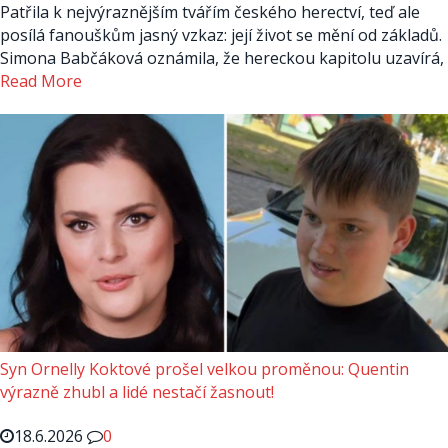
Patřila k nejvýraznějším tvářím českého herectví, teď ale
posílá fanouškům jasný vzkaz: její život se mění od základů.
Simona Babčáková oznámila, že hereckou kapitolu uzavírá,
Read More
Syn Ornelly Koktové prošel velkou proměnou: Quentin
výrazně zhubl a lidé nestačí žasnout!
18.6.2026
0