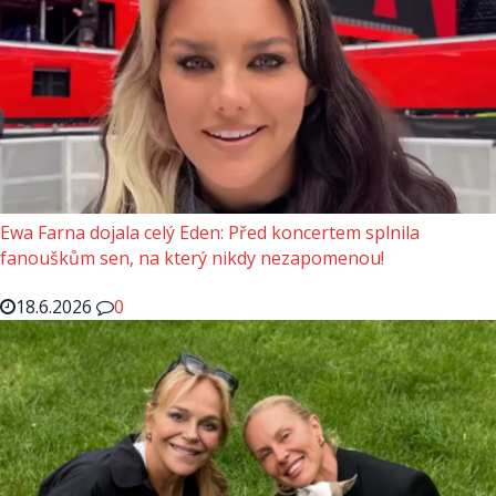
Ewa Farna dojala celý Eden: Před koncertem splnila
fanouškům sen, na který nikdy nezapomenou!
18.6.2026
0