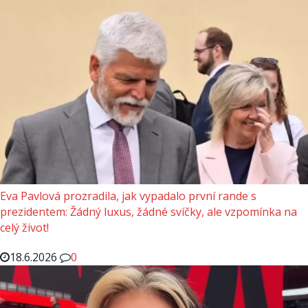
Eva Pavlová prozradila, jak vypadalo první rande s
prezidentem: Žádný luxus, žádné svíčky, ale vzpomínka na
celý život!
18.6.2026
0