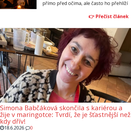
přímo před očima, ale často ho přehlíží
Simona Babčáková skončila s kariérou a
žije v maringotce: Tvrdí, že je šťastnější než
kdy dřív!
18.6.2026
0