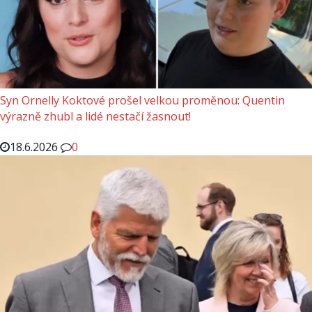
Syn Ornelly Koktové prošel velkou proměnou: Quentin
výrazně zhubl a lidé nestačí žasnout!
18.6.2026
0