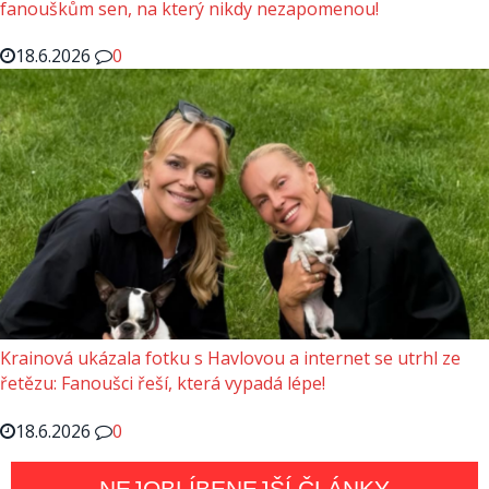
fanouškům sen, na který nikdy nezapomenou!
18.6.2026
0
Krainová ukázala fotku s Havlovou a internet se utrhl ze
řetězu: Fanoušci řeší, která vypadá lépe!
18.6.2026
0
NEJOBLÍBENEJŠÍ ČLÁNKY