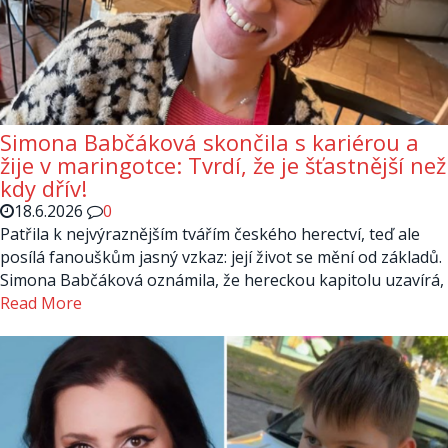
Simona Babčáková skončila s kariérou a
žije v maringotce: Tvrdí, že je šťastnější než
kdy dřív!
18.6.2026
0
Patřila k nejvýraznějším tvářím českého herectví, teď ale
posílá fanouškům jasný vzkaz: její život se mění od základů.
Simona Babčáková oznámila, že hereckou kapitolu uzavírá,
Read More