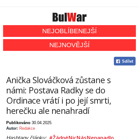
NEJOBLÍBENEJŠÍ
NEJNOVĚJŠÍ
Sdílet
Anička Slováčková zůstane s
námi: Postava Radky se do
Ordinace vrátí i po její smrti,
herečku ale nenahradí
Publikováno
30.04.2025
Autor:
Redakce
#ŽádnéNicNásNenapadlo
Hashtagy článku: