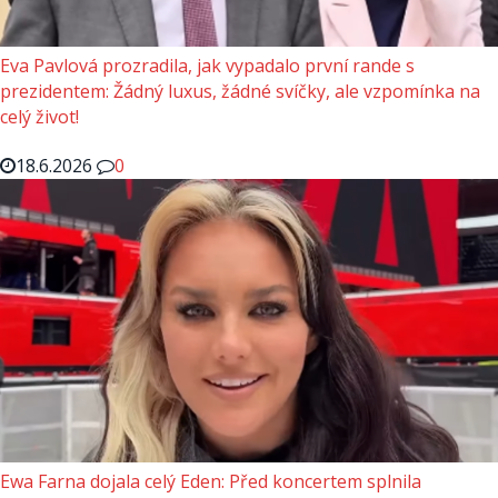
Eva Pavlová prozradila, jak vypadalo první rande s
prezidentem: Žádný luxus, žádné svíčky, ale vzpomínka na
celý život!
18.6.2026
0
Ewa Farna dojala celý Eden: Před koncertem splnila